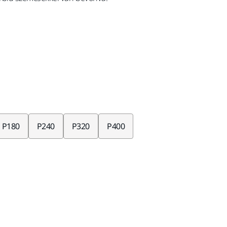
P180
P240
P320
P400