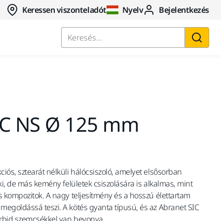
Keressen viszonteladót
Nyelv
Bejelentkezés
Keresés...
IC NS Ø 125 mm
iós, sztearát nélküli hálócsiszoló, amelyet elsősorban
ki, de más kemény felületek csiszolására is alkalmas, mint
s kompozitok. A nagy teljesítmény és a hosszú élettartam
megoldássá teszi. A kötés gyanta típusú, és az Abranet SIC
karbid szemcsékkel van bevonva.