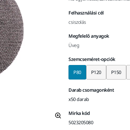
Felhasználási cél
csiszolás
Megfelelő anyagok
Üveg
Szemcseméret-opciók
P80
P120
P150
Darab csomagonként
x50 darab
Mirka kód
5023205080