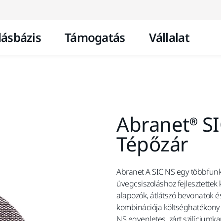
Ugrás a tartalomhoz
ásbázis
Támogatás
Vállalat
Abranet® S
Tépőzár
Abranet A SIC NS egy többfunkc
üvegcsiszoláshoz fejlesztettek 
alapozók, átlátszó bevonatok é
kombinációja költséghatékony 
NS egyenletes, zárt szilícium