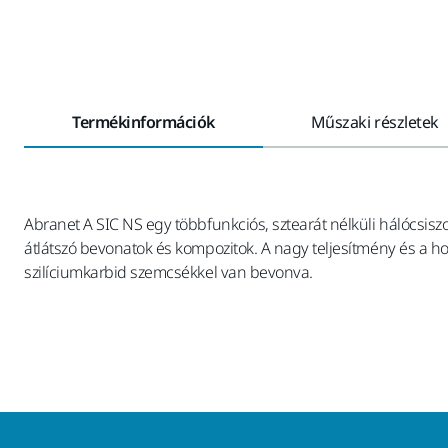
Termékinformációk
Műszaki részletek
Abranet A SIC NS egy többfunkciós, sztearát nélküli hálócsiszo
átlátszó bevonatok és kompozitok. A nagy teljesítmény és a h
szilíciumkarbid szemcsékkel van bevonva.