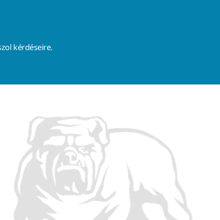
zol kérdéseire.