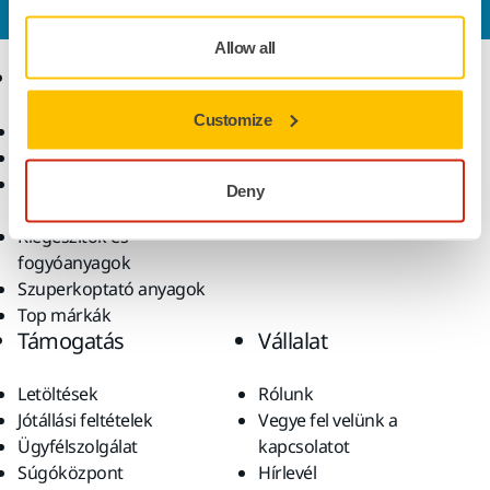
válaszol kérdéseire.
Allow all
Termékek
Tudásbázis
Customize
Elektromos szerszámok
Iparágak
Pormentes csiszolás
Alkalmazások
Csiszolóanyagok és
Megoldások
Deny
polírpaszták
Kiegészítők és
fogyóanyagok
Szuperkoptató anyagok
Top márkák
Támogatás
Vállalat
Letöltések
Rólunk
Jótállási feltételek
Vegye fel velünk a
Ügyfélszolgálat
kapcsolatot
Súgóközpont
Hírlevél