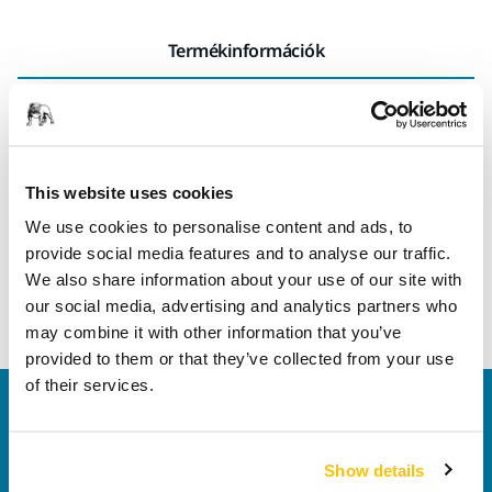
Termékinformációk
Műszaki részletek
Tartós univerzális csiszolóanyag. Az erős, kopásálló papír
This website uses cookies
hátlapnak köszönhetően ez a csiszolóanyag kézi és gépi
csiszolásra egyaránt alkalmas. Az éles alumínium szemcsék
We use cookies to personalise content and ads, to
és a félig nyitott bevonat miatt számos alkalmazásban jól
provide social media features and to analyse our traffic.
teljesít a festékeltávolítástól és a gittől a facsiszolásig. Jó
We also share information about your use of our site with
teljesítményt biztosít sík és profilozott felületeken egyaránt.
our social media, advertising and analytics partners who
may combine it with other information that you’ve
provided to them or that they’ve collected from your use
of their services.
Vegye fel velünk a kapcsolatot
Szeretne többet tudni?
Kérjük, vegye fel velünk a
kapcsolatot
és szakértő Támogató csapatunk
Show details