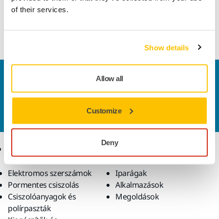
használható kézi csiszoláshoz. Kiváló vágási
of their services.
tulajdonságokkal rendelkező, minden igényt kielégítő
csiszolóanyag, amely kiváló minőségű felületet biztosít.
Show details
Vegye fel velünk a kapcsolatot
Allow all
Szeretne többet tudni?
Kérjük, vegye fel velünk a
kapcsolatot
és szakértő Támogató csapatunk
Customize
válaszol kérdéseire.
Deny
Termékek
Tudásbázis
Elektromos szerszámok
Iparágak
Pormentes csiszolás
Alkalmazások
Csiszolóanyagok és
Megoldások
polírpaszták