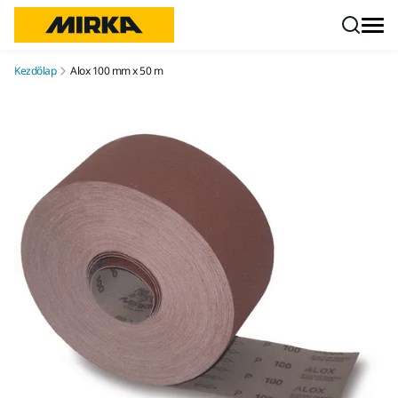
Ugrás a tartalomhoz
Kezdőlap
Alox 100 mm x 50 m