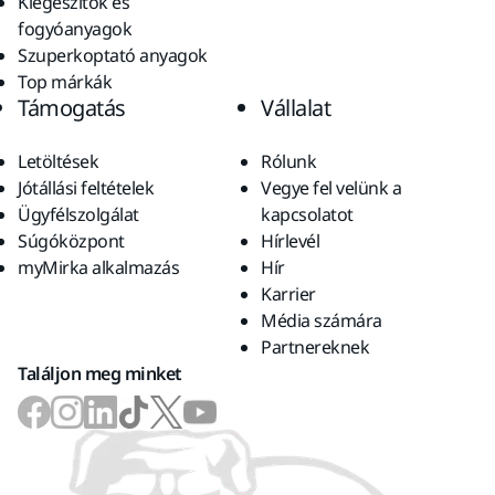
Kiegészítők és
fogyóanyagok
Szuperkoptató anyagok
Top márkák
Támogatás
Vállalat
Letöltések
Rólunk
Jótállási feltételek
Vegye fel velünk a
Ügyfélszolgálat
kapcsolatot
Súgóközpont
Hírlevél
myMirka alkalmazás
Hír
Karrier
Média számára
Partnereknek
Találjon meg minket