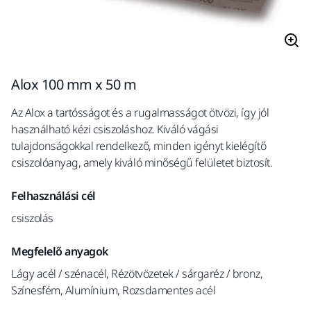
Alox 100 mm x 50 m
Az Alox a tartósságot és a rugalmasságot ötvözi, így jól
használható kézi csiszoláshoz. Kiváló vágási
tulajdonságokkal rendelkező, minden igényt kielégítő
csiszolóanyag, amely kiváló minőségű felületet biztosít.
Felhasználási cél
csiszolás
Megfelelő anyagok
Lágy acél / szénacél, Rézötvözetek / sárgaréz / bronz,
Színesfém, Alumínium, Rozsdamentes acél