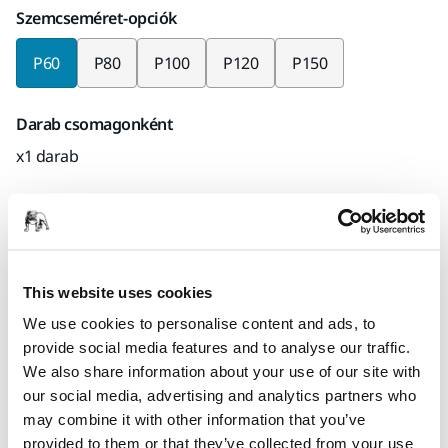
Szemcseméret-opciók
P60
P80
P100
P120
P150
Darab csomagonként
x1 darab
Mirka kód
3351000160
This website uses cookies
We use cookies to personalise content and ads, to
Termékinformációk
provide social media features and to analyse our traffic.
We also share information about your use of our site with
Műszaki részletek
Letöltések
our social media, advertising and analytics partners who
may combine it with other information that you’ve
Az Alox a tartósságot és a rugalmasságot ötvözi, így jól
provided to them or that they’ve collected from your use