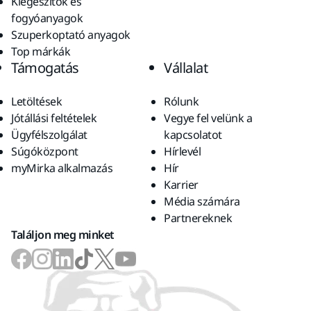
Kiegészítők és
fogyóanyagok
Szuperkoptató anyagok
Top márkák
Támogatás
Vállalat
Letöltések
Rólunk
Jótállási feltételek
Vegye fel velünk a
Ügyfélszolgálat
kapcsolatot
Súgóközpont
Hírlevél
myMirka alkalmazás
Hír
Karrier
Média számára
Partnereknek
Találjon meg minket