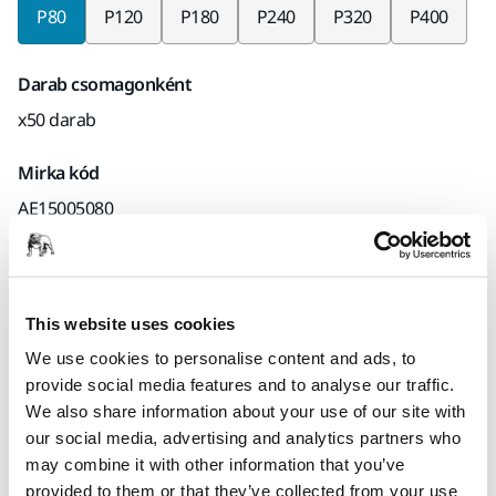
P80
P120
P180
P240
P320
P400
Darab csomagonként
x50 darab
Mirka kód
AE15005080
Termékinformációk
This website uses cookies
We use cookies to personalise content and ads, to
Műszaki részletek
Letöltések
provide social media features and to analyse our traffic.
We also share information about your use of our site with
Az Autonet® kifejezetten autóipari utánfényezéshez készült. A
our social media, advertising and analytics partners who
nagy teljesítmény és a hosszú élettartam kombinációja
may combine it with other information that you’ve
költséghatékony megoldássá teszi. Száraz, gépi vagy kézi
provided to them or that they’ve collected from your use