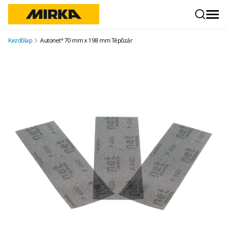
Ugrás a tartalomhoz
Kezdőlap
Autonet® 70 mm x 198 mm Tépőzár