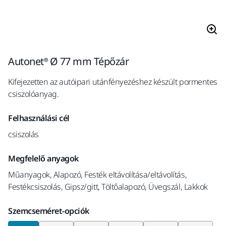
Autonet® Ø 77 mm Tépőzár
Kifejezetten az autóipari utánfényezéshez készült pormentes
csiszolóanyag.
Felhasználási cél
csiszolás
Megfelelő anyagok
Műanyagok, Alapozó, Festék eltávolítása/eltávolítás,
Festékcsiszolás, Gipsz/gitt, Töltőalapozó, Üvegszál, Lakkok
Szemcseméret-opciók