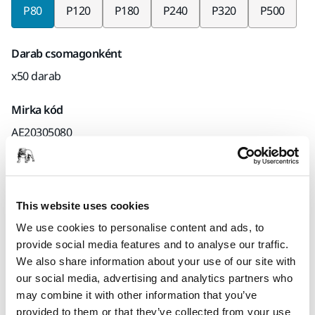
P80
P120
P180
P240
P320
P500
Darab csomagonként
x50 darab
Mirka kód
AE20305080
Termékinformációk
This website uses cookies
We use cookies to personalise content and ads, to
Műszaki részletek
Letöltések
provide social media features and to analyse our traffic.
We also share information about your use of our site with
Az Autonet® kifejezetten autóipari utánfényezéshez készült. A
our social media, advertising and analytics partners who
nagy teljesítmény és a hosszú élettartam kombinációja
may combine it with other information that you’ve
költséghatékony megoldássá teszi. Száraz, gépi vagy kézi
provided to them or that they’ve collected from your use