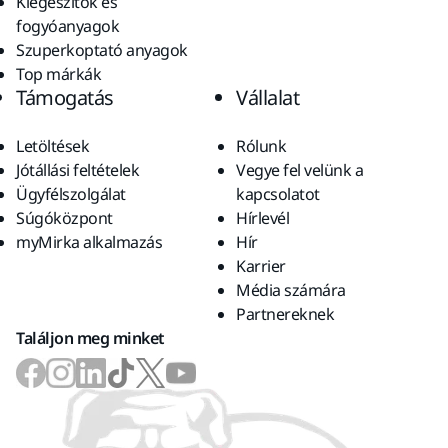
Kiegészítők és
fogyóanyagok
Szuperkoptató anyagok
Top márkák
Támogatás
Vállalat
Letöltések
Rólunk
Jótállási feltételek
Vegye fel velünk a
Ügyfélszolgálat
kapcsolatot
Súgóközpont
Hírlevél
myMirka alkalmazás
Hír
Karrier
Média számára
Partnereknek
Találjon meg minket