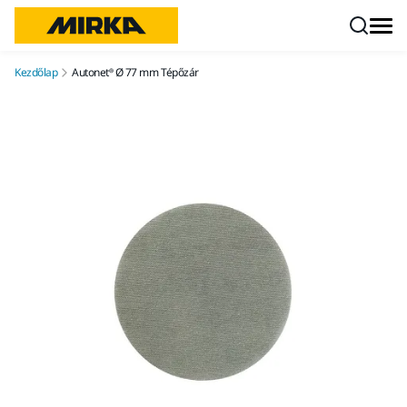
Ugrás a tartalomhoz
Kezdőlap
Autonet® Ø 77 mm Tépőzár