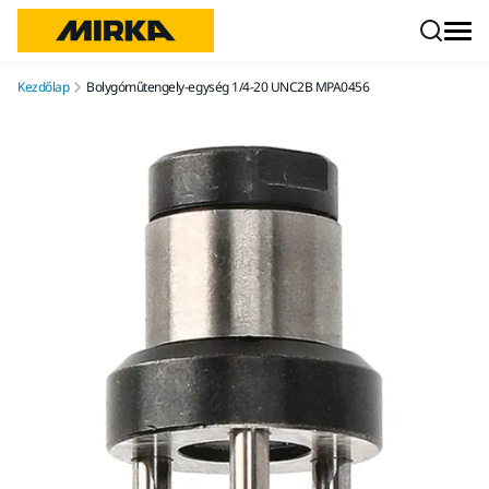
Ugrás a tartalomhoz
Kezdőlap
Bolygóműtengely-egység 1/4-20 UNC2B MPA0456