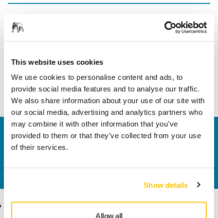
Hossz
30 mm
Szélesség
22 mm
This website uses cookies
We use cookies to personalise content and ads, to
provide social media features and to analyse our traffic.
We also share information about your use of our site with
our social media, advertising and analytics partners who
may combine it with other information that you’ve
Vegye fel velünk a kapcsolatot
provided to them or that they’ve collected from your use
Szeretne többet tudni?
Kérjük, vegye fel velünk a
of their services.
kapcsolatot
és szakértő Támogató csapatunk
válaszol kérdéseire.
Show details
Termékek
Tudásbázis
Allow all