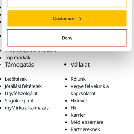
Elektromos szerszámok
Iparágak
Pormentes csiszolás
Alkalmazások
Customize
Csiszolóanyagok és
Megoldások
polírpaszták
Kiegészítők és
Deny
fogyóanyagok
Szuperkoptató anyagok
Top márkák
Támogatás
Vállalat
Letöltések
Rólunk
Jótállási feltételek
Vegye fel velünk a
Ügyfélszolgálat
kapcsolatot
Súgóközpont
Hírlevél
myMirka alkalmazás
Hír
Karrier
Média számára
Partnereknek