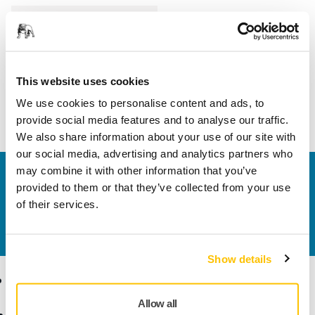
Hossz
52 mm
Szélesség
52 mm
This website uses cookies
We use cookies to personalise content and ads, to
provide social media features and to analyse our traffic.
We also share information about your use of our site with
our social media, advertising and analytics partners who
may combine it with other information that you’ve
Vegye fel velünk a kapcsolatot
provided to them or that they’ve collected from your use
Szeretne többet tudni?
Kérjük, vegye fel velünk a
of their services.
kapcsolatot
és szakértő Támogató csapatunk
válaszol kérdéseire.
Show details
Termékek
Tudásbázis
Allow all