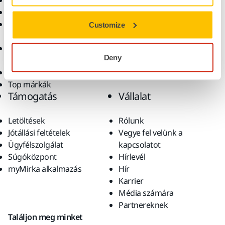
Elektromos szerszámok
Iparágak
Pormentes csiszolás
Alkalmazások
Csiszolóanyagok és
Megoldások
Customize
polírpaszták
Kiegészítők és
Deny
fogyóanyagok
Szuperkoptató anyagok
Top márkák
Támogatás
Vállalat
Letöltések
Rólunk
Jótállási feltételek
Vegye fel velünk a
Ügyfélszolgálat
kapcsolatot
Súgóközpont
Hírlevél
myMirka alkalmazás
Hír
Karrier
Média számára
Partnereknek
Találjon meg minket