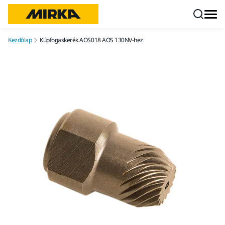
Ugrás a tartalomhoz
Kezdőlap
Kúpfogaskerék AOS018 AOS 130NV-hez