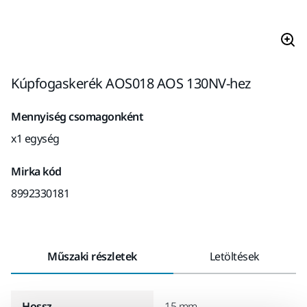
Kúpfogaskerék AOS018 AOS 130NV-hez
Mennyiség csomagonként
x1 egység
Mirka kód
8992330181
Műszaki részletek
Letöltések
Hossz
15 mm