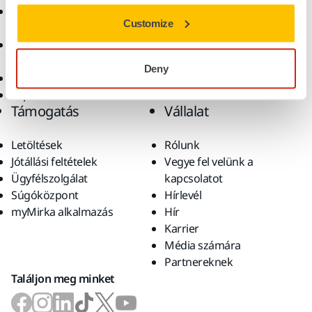
Csiszolóanyagok és
Megoldások
Customize
polírpaszták
Kiegészítők és
fogyóanyagok
Deny
Szuperkoptató anyagok
Top márkák
Támogatás
Vállalat
Letöltések
Rólunk
Jótállási feltételek
Vegye fel velünk a
Ügyfélszolgálat
kapcsolatot
Súgóközpont
Hírlevél
myMirka alkalmazás
Hír
Karrier
Média számára
Partnereknek
Találjon meg minket