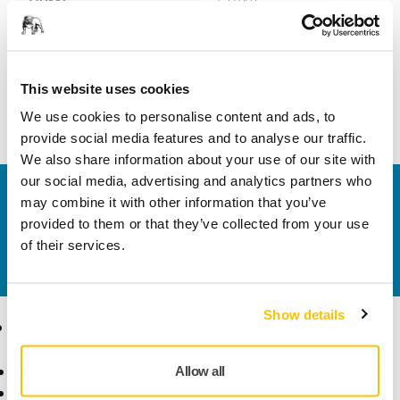
Szélesség
12 mm
This website uses cookies
We use cookies to personalise content and ads, to
provide social media features and to analyse our traffic.
We also share information about your use of our site with
our social media, advertising and analytics partners who
Vegye fel velünk a kapcsolatot
may combine it with other information that you’ve
Szeretne többet tudni?
Kérjük, vegye fel velünk a
provided to them or that they’ve collected from your use
kapcsolatot
és szakértő Támogató csapatunk
of their services.
válaszol kérdéseire.
Show details
Termékek
Tudásbázis
Elektromos szerszámok
Iparágak
Allow all
Pormentes csiszolás
Alkalmazások