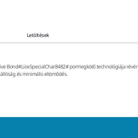
Letöltések
ssive Bond#LioxSpecialChar8482# pormegkötő technológiája révén 
ásállóság és minimális eltömődés.