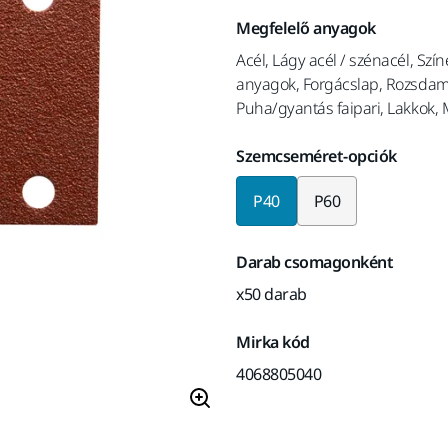
Megfelelő anyagok
Acél, Lágy acél / szénacél, Szín
anyagok, Forgácslap, Rozsdam
Puha/gyantás faipari, Lakkok,
Szemcseméret-opciók
P40
P60
Darab csomagonként
x50 darab
Mirka kód
4068805040