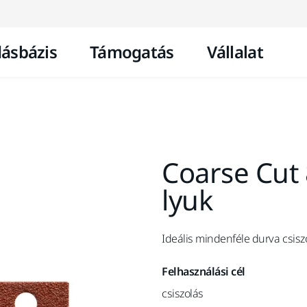
Ugrás a tartalomhoz
ásbázis
Támogatás
Vállalat
Coarse Cut 
lyuk
Ideális mindenféle durva csis
Felhasználási cél
csiszolás