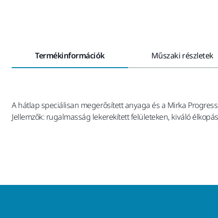
Termékinformációk
Műszaki részletek
A hátlap speciálisan megerősített anyaga és a Mirka Progre
Jellemzők: rugalmasság lekerekített felületeken, kiváló élkop