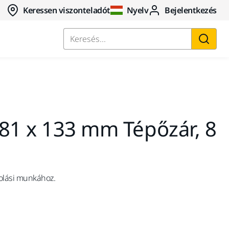
Keressen viszonteladót
Nyelv
Bejelentkezés
Keresés...
81 x 133 mm Tépőzár, 8
zolási munkához.