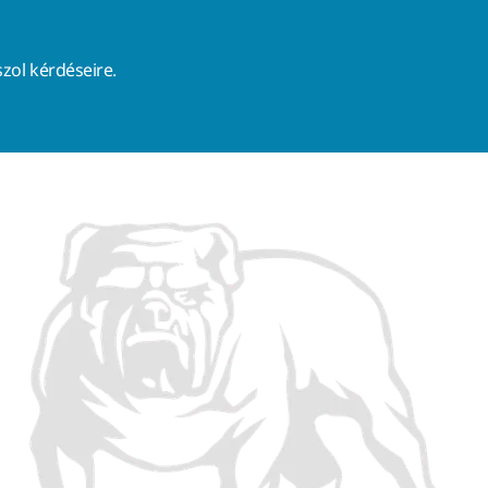
zol kérdéseire.