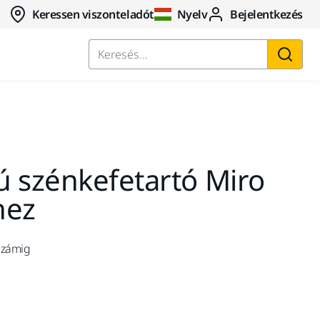
Keressen viszonteladót
Nyelv
Bejelentkezés
Keresés...
ú szénkefetartó Miro
hez
számig