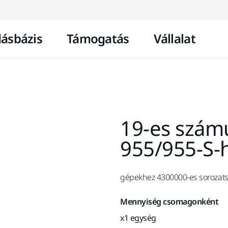
Ugrás a tartalomhoz
ásbázis
Támogatás
Vállalat
19-es szám
955/955-S-
gépekhez 4300000-es sorozat
Mennyiség csomagonként
x1 egység