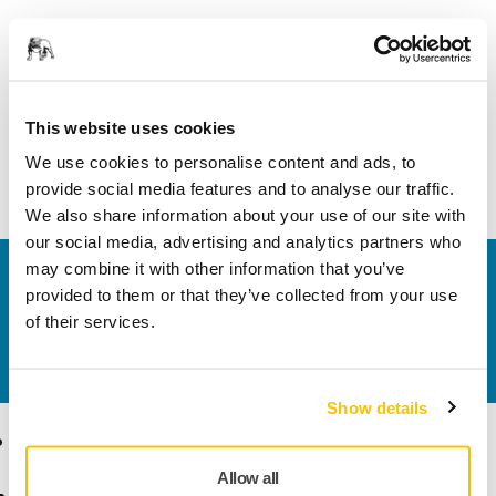
PDF
Exploded view - Mirka® MIRO 955
This website uses cookies
Letöltés
We use cookies to personalise content and ads, to
provide social media features and to analyse our traffic.
We also share information about your use of our site with
our social media, advertising and analytics partners who
may combine it with other information that you’ve
Vegye fel velünk a kapcsolatot
provided to them or that they’ve collected from your use
Szeretne többet tudni?
Kérjük, vegye fel velünk a
of their services.
kapcsolatot
és szakértő Támogató csapatunk
válaszol kérdéseire.
Show details
Termékek
Tudásbázis
Allow all