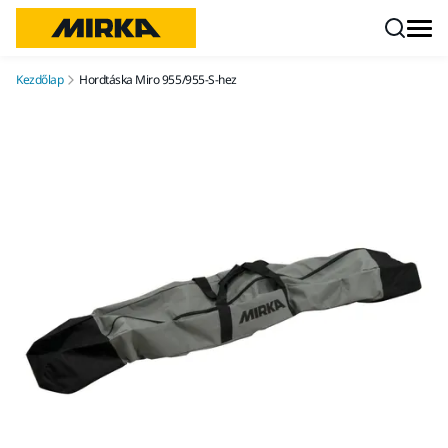
Ugrás a tartalomhoz
Kezdőlap
Hordtáska Miro 955/955-S-hez