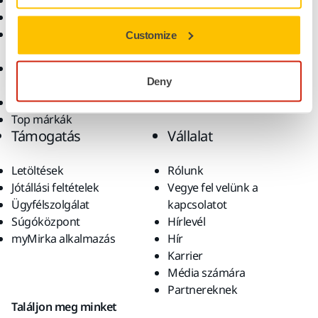
Elektromos szerszámok
Iparágak
Pormentes csiszolás
Alkalmazások
Csiszolóanyagok és
Megoldások
Customize
polírpaszták
Kiegészítők és
Deny
fogyóanyagok
Szuperkoptató anyagok
Top márkák
Támogatás
Vállalat
Letöltések
Rólunk
Jótállási feltételek
Vegye fel velünk a
Ügyfélszolgálat
kapcsolatot
Súgóközpont
Hírlevél
myMirka alkalmazás
Hír
Karrier
Média számára
Partnereknek
Találjon meg minket