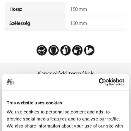
Hossz
150 mm
Szélesség
130 mm
Kapcsolódó termékek
KOMPATIBILIS A KÖVETKEZŐKKEL
Mirka DEXOS 1217 M AFC
This website uses cookies
Porelszívó professzionális használatra,
We use cookies to personalise content and ads, to
könnyen használható ergonomikus
provide social media features and to analyse our traffic.
kialakítással és kefe nélküli villanymotorral.
We also share information about your use of our site with