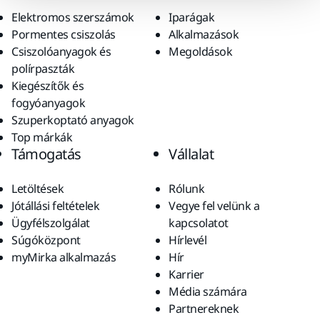
Elektromos szerszámok
Iparágak
Pormentes csiszolás
Alkalmazások
Csiszolóanyagok és
Megoldások
polírpaszták
Kiegészítők és
fogyóanyagok
Szuperkoptató anyagok
Top márkák
Támogatás
Vállalat
Letöltések
Rólunk
Jótállási feltételek
Vegye fel velünk a
Ügyfélszolgálat
kapcsolatot
Súgóközpont
Hírlevél
myMirka alkalmazás
Hír
Karrier
Média számára
Partnereknek