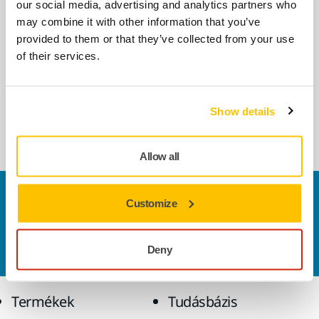
our social media, advertising and analytics partners who
may combine it with other information that you’ve
KOMPATIBILIS A KÖVETKEZŐKKEL
provided to them or that they’ve collected from your use
Mirka DEXOS 1217 M AFC with Hose
of their services.
4m
Porelszívó professzionális használatra.
Ergonomikus kialakítás és szénkefementes
Show details
motor. 4 m-es tömlőt tartalmaz.
Allow all
Vegye fel velünk a kapcsolatot
Customize
Szeretne többet tudni?
Kérjük, vegye fel velünk a
kapcsolatot
és szakértő Támogató csapatunk
válaszol kérdéseire.
Deny
Termékek
Tudásbázis