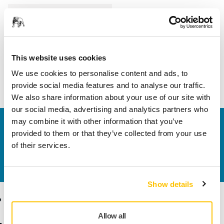
Hossz
200 mm
Szélesség
150 mm
This website uses cookies
We use cookies to personalise content and ads, to
provide social media features and to analyse our traffic.
We also share information about your use of our site with
our social media, advertising and analytics partners who
may combine it with other information that you’ve
Vegye fel velünk a kapcsolatot
provided to them or that they’ve collected from your use
Szeretne többet tudni?
Kérjük, vegye fel velünk a
of their services.
kapcsolatot
és szakértő Támogató csapatunk
válaszol kérdéseire.
Show details
Termékek
Tudásbázis
Allow all