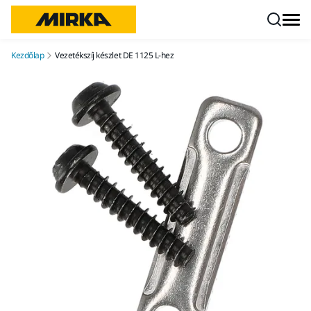
Ugrás a tartalomhoz
Kezdőlap
Vezetékszíj készlet DE 1125 L-hez