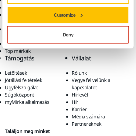
Elektromos szerszámok
Iparágak
Pormentes csiszolás
Alkalmazások
Csiszolóanyagok és
Megoldások
Customize
polírpaszták
Kiegészítők és
Deny
fogyóanyagok
Szuperkoptató anyagok
Top márkák
Támogatás
Vállalat
Letöltések
Rólunk
Jótállási feltételek
Vegye fel velünk a
Ügyfélszolgálat
kapcsolatot
Súgóközpont
Hírlevél
myMirka alkalmazás
Hír
Karrier
Média számára
Partnereknek
Találjon meg minket