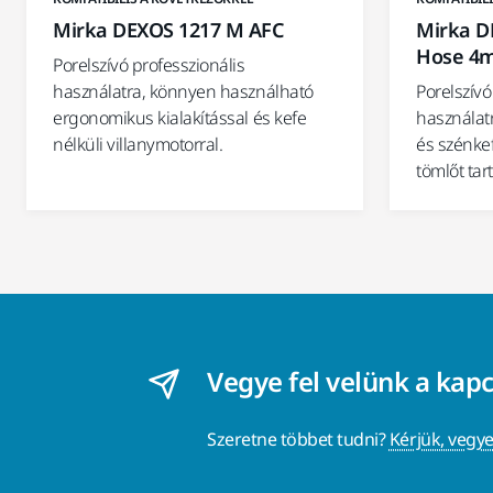
Mirka DEXOS 1217 M AFC
Mirka D
Hose 4
Porelszívó professzionális
használatra, könnyen használható
Porelszívó
ergonomikus kialakítással és kefe
használat
nélküli villanymotorral.
és szénke
tömlőt tar
Vegye fel velünk a kap
Szeretne többet tudni?
Kérjük, vegye