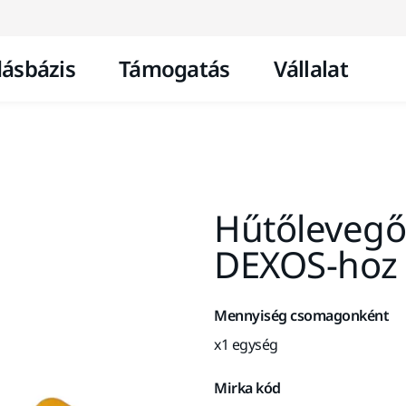
Ugrás a tartalomhoz
ásbázis
Támogatás
Vállalat
Hűtőlevegő 
DEXOS-hoz
Mennyiség csomagonként
x1 egység
Mirka kód