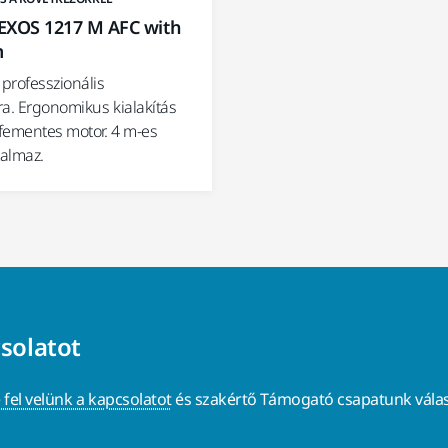
EXOS 1217 M AFC with
m
 professzionális
ra. Ergonomikus kialakítás
fementes motor. 4 m-es
talmaz.
csolatot
 fel velünk a kapcsolatot
és szakértő Támogató csapatunk válas