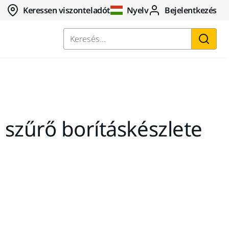
Keressen viszonteladót
Nyelv
Bejelentkezés
Keresés...
szűrő borításkészlete