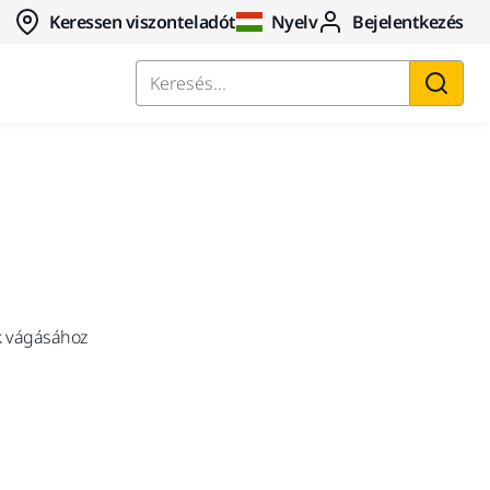
Keressen viszonteladót
Nyelv
Bejelentkezés
Keresés...
k vágásához