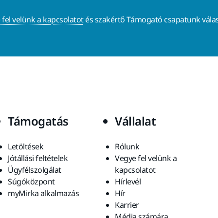
 fel velünk a kapcsolatot
és szakértő Támogató csapatunk válas
Támogatás
Vállalat
Letöltések
Rólunk
Jótállási feltételek
Vegye fel velünk a
Ügyfélszolgálat
kapcsolatot
Súgóközpont
Hírlevél
myMirka alkalmazás
Hír
Karrier
Média számára