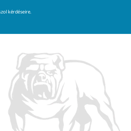
zol kérdéseire.