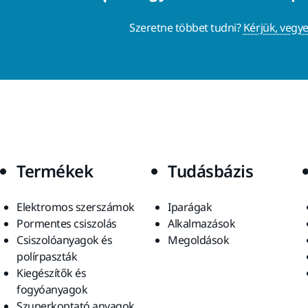
Szeretne többet tudni?
Kérjük, vegye
Termékek
Tudásbázis
Elektromos szerszámok
Iparágak
Pormentes csiszolás
Alkalmazások
Csiszolóanyagok és
Megoldások
polírpaszták
Kiegészítők és
fogyóanyagok
Szuperkoptató anyagok