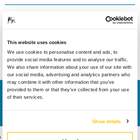
Fekete Dry Guide Coat világos színű felületekhez. Dry Guide
Coat kiváló fedő tulajdonságokkal. A púder minden hibát és
karcot láthatóvá tesz. Az egyedülálló applikátor egyenletes
porszórt bevonatot hagy maga után. Az applikátor rugalmas
This website uses cookies
élekkel rendelkezik, amelyek megkönnyítik a használatát a
We use cookies to personalise content and ads, to
kontúros területeken. Kiváló eszköz, amely segíti a kezelőt a
provide social media features and to analyse our traffic.
csiszolási folyamat során, és tökéletes eredmény elérésében
We also share information about your use of our site with
our social media, advertising and analytics partners who
may combine it with other information that you’ve
provided to them or that they’ve collected from your use
Vegye fel velünk a kapcsolatot
of their services.
Szeretne többet tudni?
Kérjük, vegye fel velünk a
kapcsolatot
és szakértő Támogató csapatunk
válaszol kérdéseire.
Show details
Termékek
Tudásbázis