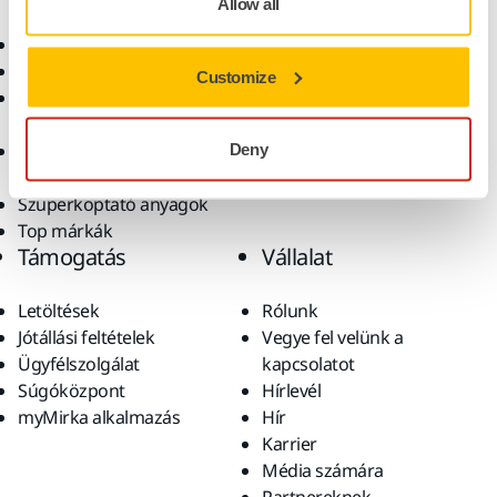
Allow all
Elektromos szerszámok
Iparágak
Pormentes csiszolás
Alkalmazások
Customize
Csiszolóanyagok és
Megoldások
polírpaszták
Kiegészítők és
Deny
fogyóanyagok
Szuperkoptató anyagok
Top márkák
Támogatás
Vállalat
Letöltések
Rólunk
Jótállási feltételek
Vegye fel velünk a
Ügyfélszolgálat
kapcsolatot
Súgóközpont
Hírlevél
myMirka alkalmazás
Hír
Karrier
Média számára