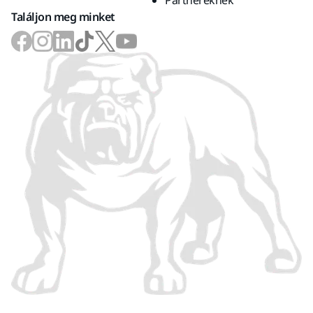
Partnereknek
Találjon meg minket