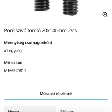
Porelszívó tömlő 20x140mm 2/cs
Mennyiség csomagonként
x1 egység
Mirka kód
MIA6520811
Műszaki részletek
Hossz
250 mm