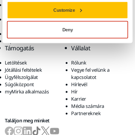
Csiszolóanyagok és
Megoldások
Customize
polírpaszták
Kiegészítők és
fogyóanyagok
Deny
Szuperkoptató anyagok
Top márkák
Támogatás
Vállalat
Letöltések
Rólunk
Jótállási feltételek
Vegye fel velünk a
Ügyfélszolgálat
kapcsolatot
Súgóközpont
Hírlevél
myMirka alkalmazás
Hír
Karrier
Média számára
Partnereknek
Találjon meg minket