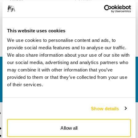
Szélesség
150 mm
This website uses cookies
We use cookies to personalise content and ads, to
provide social media features and to analyse our traffic.
We also share information about your use of our site with
our social media, advertising and analytics partners who
Vegye fel velünk a kapcsolatot
may combine it with other information that you’ve
Szeretne többet tudni?
Kérjük, vegye fel velünk a
provided to them or that they’ve collected from your use
kapcsolatot
és szakértő Támogató csapatunk
of their services.
válaszol kérdéseire.
Show details
Termékek
Tudásbázis
Elektromos szerszámok
Iparágak
Allow all
Pormentes csiszolás
Alkalmazások