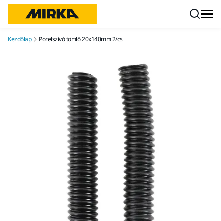
Ugrás a tartalomhoz
Kezdőlap
Porelszívó tömlő 20x140mm 2/cs