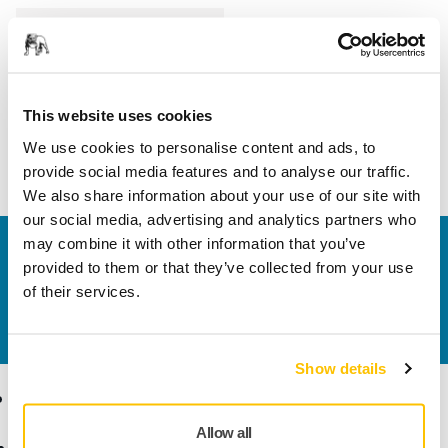
Hossz
150 mm
Szélesség
150 mm
This website uses cookies
We use cookies to personalise content and ads, to
provide social media features and to analyse our traffic.
We also share information about your use of our site with
our social media, advertising and analytics partners who
may combine it with other information that you’ve
Vegye fel velünk a kapcsolatot
provided to them or that they’ve collected from your use
Szeretne többet tudni?
Kérjük, vegye fel velünk a
of their services.
kapcsolatot
és szakértő Támogató csapatunk
válaszol kérdéseire.
Show details
Termékek
Tudásbázis
Allow all