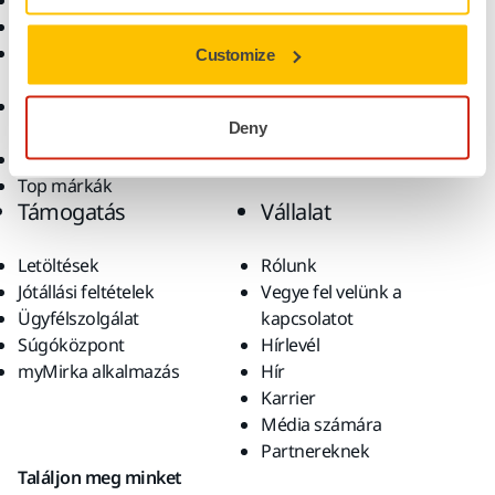
Elektromos szerszámok
Iparágak
Pormentes csiszolás
Alkalmazások
Csiszolóanyagok és
Megoldások
Customize
polírpaszták
Kiegészítők és
Deny
fogyóanyagok
Szuperkoptató anyagok
Top márkák
Támogatás
Vállalat
Letöltések
Rólunk
Jótállási feltételek
Vegye fel velünk a
Ügyfélszolgálat
kapcsolatot
Súgóközpont
Hírlevél
myMirka alkalmazás
Hír
Karrier
Média számára
Partnereknek
Találjon meg minket