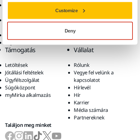
Csiszolóanyagok és
Megoldások
Customize
polírpaszták
Kiegészítők és
fogyóanyagok
Deny
Szuperkoptató anyagok
Top márkák
Támogatás
Vállalat
Letöltések
Rólunk
Jótállási feltételek
Vegye fel velünk a
Ügyfélszolgálat
kapcsolatot
Súgóközpont
Hírlevél
myMirka alkalmazás
Hír
Karrier
Média számára
Partnereknek
Találjon meg minket