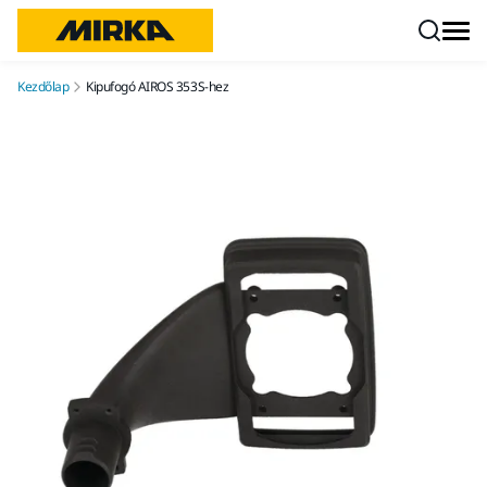
Ugrás a tartalomhoz
Kezdőlap
Kipufogó AIROS 353S-hez