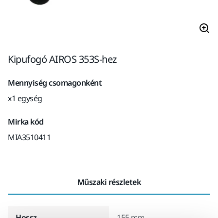
Kipufogó AIROS 353S-hez
Mennyiség csomagonként
x1 egység
Mirka kód
MIA3510411
Műszaki részletek
Hossz
155 mm