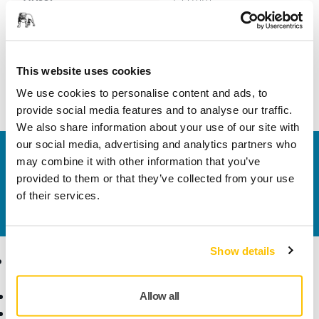
Szélesség
129 mm
This website uses cookies
We use cookies to personalise content and ads, to
provide social media features and to analyse our traffic.
We also share information about your use of our site with
our social media, advertising and analytics partners who
Vegye fel velünk a kapcsolatot
may combine it with other information that you’ve
Szeretne többet tudni?
Kérjük, vegye fel velünk a
provided to them or that they’ve collected from your use
kapcsolatot
és szakértő Támogató csapatunk
of their services.
válaszol kérdéseire.
Show details
Termékek
Tudásbázis
Elektromos szerszámok
Iparágak
Allow all
Pormentes csiszolás
Alkalmazások