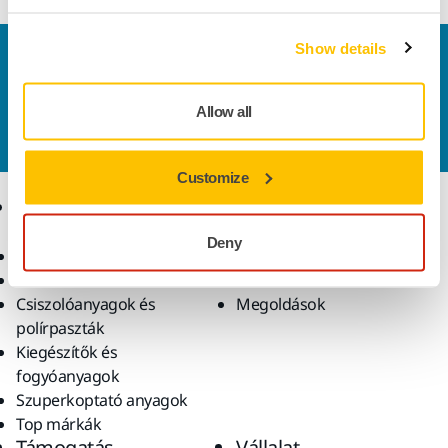
Show details
Vegye fel velünk a kapcsolatot
Szeretne többet tudni?
Kérjük, vegye fel velünk a
kapcsolatot
és szakértő Támogató csapatunk
Allow all
válaszol kérdéseire.
Customize
Termékek
Tudásbázis
Deny
Elektromos szerszámok
Iparágak
Pormentes csiszolás
Alkalmazások
Csiszolóanyagok és
Megoldások
polírpaszták
Kiegészítők és
fogyóanyagok
Szuperkoptató anyagok
Top márkák
Támogatás
Vállalat