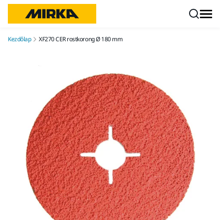
Ugrás a tartalomhoz
Kezdőlap
XF270 CER rostkorong Ø 180 mm