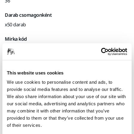
36
Darab csomagonként
x50 darab
Mirka kód
6625105036
This website uses cookies
Termékinformációk
We use cookies to personalise content and ads, to
provide social media features and to analyse our traffic.
Műszaki részletek
We also share information about your use of our site with
our social media, advertising and analytics partners who
Fémek köszörüléséhez, különösen alkalmas rozsdamentes
may combine it with other information that you’ve
acélhoz. Alacsony hőtermelés a háromrétegű bevonatnak
provided to them or that they’ve collected from your use
köszönhetően.
of their services.