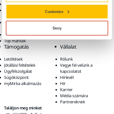
Pormentes csiszolás
Alkalmazások
Csiszolóanyagok és
Megoldások
Customize
polírpaszták
Kiegészítők és
fogyóanyagok
Deny
Szuperkoptató anyagok
Top márkák
Támogatás
Vállalat
Letöltések
Rólunk
Jótállási feltételek
Vegye fel velünk a
Ügyfélszolgálat
kapcsolatot
Súgóközpont
Hírlevél
myMirka alkalmazás
Hír
Karrier
Média számára
Partnereknek
Találjon meg minket