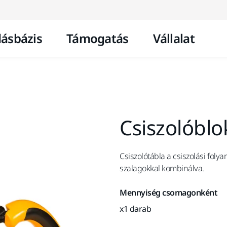
Ugrás a tartalomhoz
ásbázis
Támogatás
Vállalat
Csiszolóbl
Csiszolótábla a csiszolási foly
szalagokkal kombinálva.
Mennyiség csomagonként
x1 darab