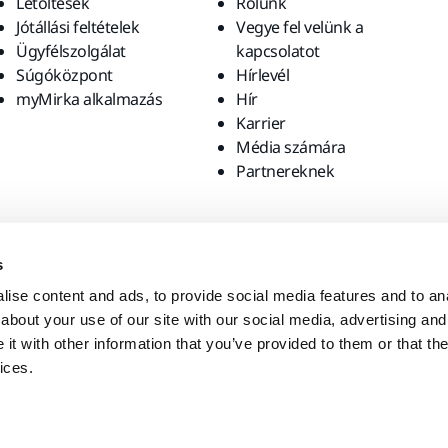
Letöltések
Rólunk
Jótállási feltételek
Vegye fel velünk a
Ügyfélszolgálat
kapcsolatot
Súgóközpont
Hírlevél
myMirka alkalmazás
Hír
Karrier
Média számára
Partnereknek
s
ise content and ads, to provide social media features and to anal
about your use of our site with our social media, advertising and
t with other information that you’ve provided to them or that the
ices.
ates. Szeretné felkeresni a helyi weboldalt?
United States
Englis