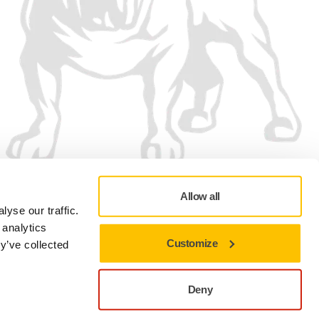
Allow all
yse our traffic.
 analytics
Customize
y’ve collected
Adatvédelmi szabályzat
Felhasználási feltételek
Cookie-beállítások
Deny
A jelenlegi webhelyen maradáshoz zárja be
h