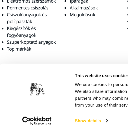
Elektromos szerszámok
Iparágak
Pormentes csiszolás
Alkalmazások
Csiszolóanyagok és
Megoldások
polírpaszták
Kiegészítők és
fogyóanyagok
Szuperkoptató anyagok
Top márkák
Találjon meg minket
This website uses cookie
We use cookies to personal
We also share information 
partners who may combine i
from your use of their serv
Mirka Ltd, 2026
Show details
Úgy gondoljuk, hogy Ön a következő országban tartózkodik: United St