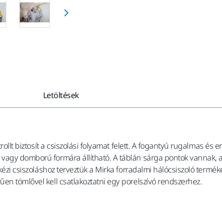
Letöltések
rollt biztosít a csiszolási folyamat felett. A fogantyú rugalmas és
vagy domború formára állítható. A táblán sárga pontok vannak, ame
 kézi csiszoláshoz terveztük a Mirka forradalmi hálócsiszoló termé
en tömlővel kell csatlakoztatni egy porelszívó rendszerhez.