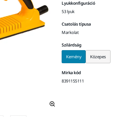
Lyukkonfiguráció
53 lyuk
Csatolás típusa
Markolat
Szilárdság
Kemény
Közepes
Mirka kód
8391155111