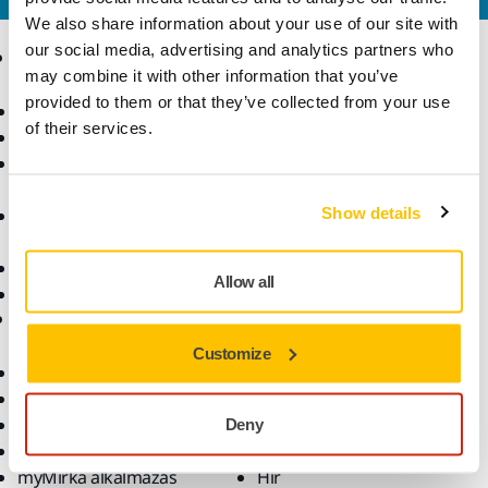
We also share information about your use of our site with
our social media, advertising and analytics partners who
Termékek
Tudásbázis
may combine it with other information that you’ve
provided to them or that they’ve collected from your use
Elektromos szerszámok
Iparágak
of their services.
Pormentes csiszolás
Alkalmazások
Csiszolóanyagok és
Megoldások
polírpaszták
Show details
Kiegészítők és
fogyóanyagok
Szuperkoptató anyagok
Allow all
Top márkák
Támogatás
Vállalat
Customize
Letöltések
Rólunk
Jótállási feltételek
Vegye fel velünk a
Ügyfélszolgálat
kapcsolatot
Deny
Súgóközpont
Hírlevél
myMirka alkalmazás
Hír