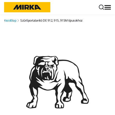
Ugrás a tartalomhoz
Kezdőlap
Szűrőportalanító DE 912, 915, 915M típusokhoz