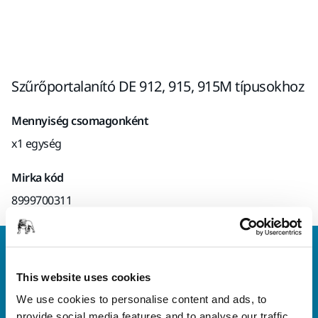
Szűrőportalanító DE 912, 915, 915M típusokhoz
Mennyiség csomagonként
x1 egység
Mirka kód
8999700311
Vegye fel velünk a kapcsolatot
Szeretne többet tudni?
Kérjük, vegye fel velünk a
This website uses cookies
kapcsolatot
és szakértő Támogató csapatunk
We use cookies to personalise content and ads, to
válaszol kérdéseire.
provide social media features and to analyse our traffic.