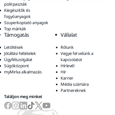
polírpaszták
Kiegészítők és
fogyóanyagok
Szuperkoptató anyagok
Top márkák
Támogatás
Vállalat
Letöltések
Rólunk
Jótállási feltételek
Vegye fel velünk a
Ügyfélszolgálat
kapcsolatot
Súgóközpont
Hírlevél
myMirka alkalmazás
Hír
Karrier
Média számára
Partnereknek
Találjon meg minket