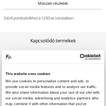
Műszaki részletek
Szűrő porelszívókhoz a 1230-as sorozatban.
Kapcsolódó termékek
EGYÜTTES HASZNÁLAT
Mirka® porelszívó 1230 L
Professzionális L-osztályú porelszívó
This website uses cookies
automatikus indítás funkcióval és
We use cookies to personalise content and ads, to
szűrőtisztítással.
provide social media features and to analyse our traffic.
We also share information about your use of our site with
our social media, advertising and analytics partners who
EGYÜTTES HASZNÁLAT
may combine it with other information that you’ve
Mirka Dust Extractor 1230 M AFC EU