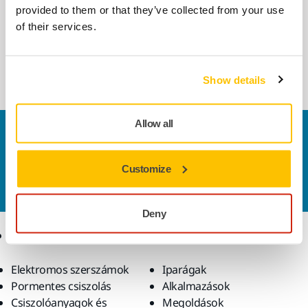
provided to them or that they’ve collected from your use
230V
of their services.
Professzionális M-osztályú porelszívó
automatikus indítás funkcióval és
szűrőtisztítással.
Show details
Allow all
Vegye fel velünk a kapcsolatot
Szeretne többet tudni?
Kérjük, vegye fel velünk a
Customize
kapcsolatot
és szakértő Támogató csapatunk
válaszol kérdéseire.
Deny
Termékek
Tudásbázis
Elektromos szerszámok
Iparágak
Pormentes csiszolás
Alkalmazások
Csiszolóanyagok és
Megoldások