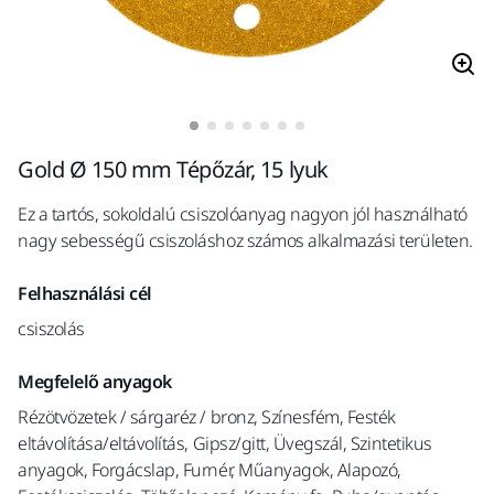
Gold Ø 150 mm Tépőzár, 15 lyuk
Ez a tartós, sokoldalú csiszolóanyag nagyon jól használható
nagy sebességű csiszoláshoz számos alkalmazási területen.
Felhasználási cél
csiszolás
Megfelelő anyagok
Rézötvözetek / sárgaréz / bronz, Színesfém, Festék
eltávolítása/eltávolítás, Gipsz/gitt, Üvegszál, Szintetikus
anyagok, Forgácslap, Furnér, Műanyagok, Alapozó,