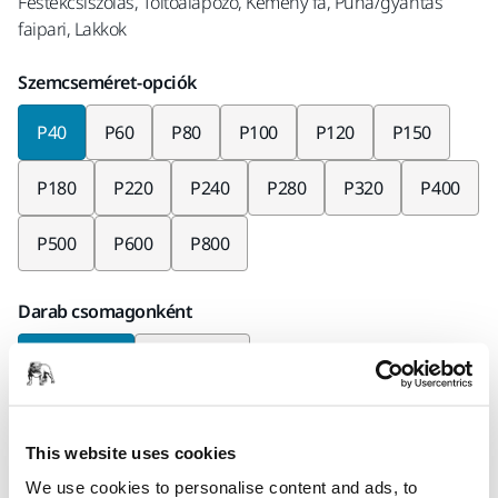
Festékcsiszolás, Töltőalapozó, Kemény fa, Puha/gyantás
faipari, Lakkok
Szemcseméret-opciók
P40
P60
P80
P100
P120
P150
P180
P220
P240
P280
P320
P400
P500
P600
P800
Darab csomagonként
x10 darab
x50 darab
Mirka kód
This website uses cookies
23611F1040
We use cookies to personalise content and ads, to