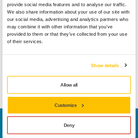
provide social media features and to analyse our traffic.
We also share information about your use of our site with
Termékinformációk
our social media, advertising and analytics partners who
may combine it with other information that you’ve
Műszaki részletek
Letöltések
provided to them or that they’ve collected from your use
of their services.
Ez a tartós, sokoldalú csiszolóanyag nagyon jól használható
nagy sebességű csiszoláshoz számos alkalmazási területen.
Show details
A Gold félig nyitott és speciális sztearátbevonattal
rendelkezik, amelyet úgy terveztek, hogy megakadályozza az
eltömődést és a pelyhesedést, ami hozzájárul az optimális
Allow all
csiszolási eredmények eléréséhez.
Customize
Vegye fel velünk a kapcsolatot
Deny
Szeretne többet tudni?
Kérjük, vegye fel velünk a
kapcsolatot
és szakértő Támogató csapatunk