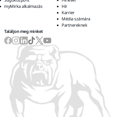
Súgóközpont
Hírlevél
myMirka alkalmazás
Hír
Karrier
Média számára
Partnereknek
Találjon meg minket