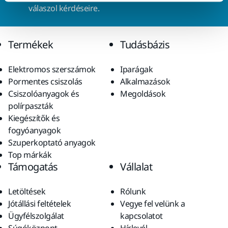
válaszol kérdéseire.
Termékek
Tudásbázis
Elektromos szerszámok
Iparágak
Pormentes csiszolás
Alkalmazások
Csiszolóanyagok és
Megoldások
polírpaszták
Kiegészítők és
fogyóanyagok
Szuperkoptató anyagok
Top márkák
Támogatás
Vállalat
Letöltések
Rólunk
Jótállási feltételek
Vegye fel velünk a
Ügyfélszolgálat
kapcsolatot