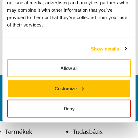
Műszaki részletek
Letöltések
our social media, advertising and analytics partners who
may combine it with other information that you’ve
provided to them or that they’ve collected from your use
Ez a tartós, sokoldalú csiszolóanyag nagyon jól használható
of their services.
nagy sebességű csiszoláshoz számos alkalmazási területen.
A Gold félig nyitott és speciális sztearátbevonattal
rendelkezik, amelyet úgy terveztek, hogy megakadályozza az
eltömődést és a pelyhesedést, ami hozzájárul az optimális
Show details
csiszolási eredmények eléréséhez.
Allow all
Vegye fel velünk a kapcsolatot
Customize
Szeretne többet tudni?
Kérjük, vegye fel velünk a
kapcsolatot
és szakértő Támogató csapatunk
Deny
válaszol kérdéseire.
Termékek
Tudásbázis