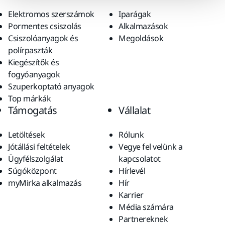
Elektromos szerszámok
Iparágak
Pormentes csiszolás
Alkalmazások
Csiszolóanyagok és
Megoldások
polírpaszták
Kiegészítők és
fogyóanyagok
Szuperkoptató anyagok
Top márkák
Támogatás
Vállalat
Letöltések
Rólunk
Jótállási feltételek
Vegye fel velünk a
Ügyfélszolgálat
kapcsolatot
Súgóközpont
Hírlevél
myMirka alkalmazás
Hír
Karrier
Média számára
Partnereknek