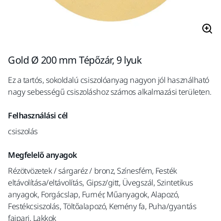
Gold Ø 200 mm Tépőzár, 9 lyuk
Ez a tartós, sokoldalú csiszolóanyag nagyon jól használható
nagy sebességű csiszoláshoz számos alkalmazási területen.
Felhasználási cél
csiszolás
Megfelelő anyagok
Rézötvözetek / sárgaréz / bronz, Színesfém, Festék
eltávolítása/eltávolítás, Gipsz/gitt, Üvegszál, Szintetikus
anyagok, Forgácslap, Furnér, Műanyagok, Alapozó,
Festékcsiszolás, Töltőalapozó, Kemény fa, Puha/gyantás
faipari, Lakkok