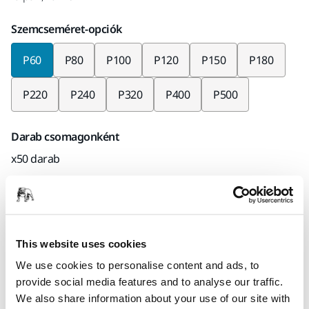
Szemcseméret-opciók
P60
P80
P100
P120
P150
P180
P220
P240
P320
P400
P500
Darab csomagonként
x50 darab
Mirka kód
2363205060
This website uses cookies
We use cookies to personalise content and ads, to
Termékinformációk
provide social media features and to analyse our traffic.
We also share information about your use of our site with