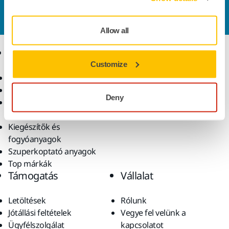
kapcsolatot
és szakértő Támogató csapatunk
válaszol kérdéseire.
Allow all
Termékek
Tudásbázis
Customize
Elektromos szerszámok
Iparágak
Pormentes csiszolás
Alkalmazások
Deny
Csiszolóanyagok és
Megoldások
polírpaszták
Kiegészítők és
fogyóanyagok
Szuperkoptató anyagok
Top márkák
Támogatás
Vállalat
Letöltések
Rólunk
Jótállási feltételek
Vegye fel velünk a
Ügyfélszolgálat
kapcsolatot