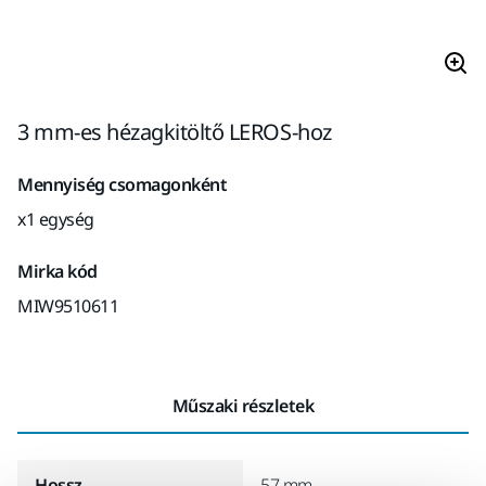
3 mm-es hézagkitöltő LEROS-hoz
Mennyiség csomagonként
x1 egység
Mirka kód
MIW9510611
Műszaki részletek
Hossz
57 mm