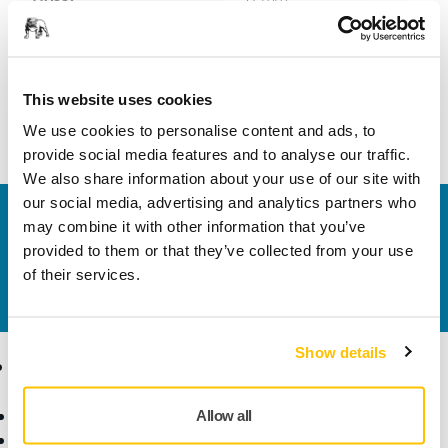
Szélesség
40 mm
This website uses cookies
We use cookies to personalise content and ads, to
provide social media features and to analyse our traffic.
We also share information about your use of our site with
our social media, advertising and analytics partners who
Vegye fel velünk a kapcsolatot
may combine it with other information that you’ve
Szeretne többet tudni?
Kérjük, vegye fel velünk a
provided to them or that they’ve collected from your use
kapcsolatot
és szakértő Támogató csapatunk
of their services.
válaszol kérdéseire.
Show details
Termékek
Tudásbázis
Elektromos szerszámok
Iparágak
Allow all
Pormentes csiszolás
Alkalmazások