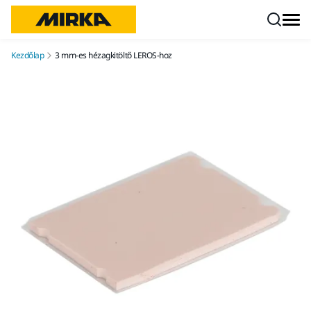
Ugrás a tartalomhoz
Kezdőlap
3 mm-es hézagkitöltő LEROS-hoz