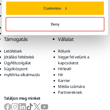
Csiszolóanyagok és
Megoldások
Customize
polírpaszták
Kiegészítők és
fogyóanyagok
Deny
Szuperkoptató anyagok
Top márkák
Támogatás
Vállalat
Letöltések
Rólunk
Jótállási feltételek
Vegye fel velünk a
Ügyfélszolgálat
kapcsolatot
Súgóközpont
Hírlevél
myMirka alkalmazás
Hír
Karrier
Média számára
Partnereknek
Találjon meg minket