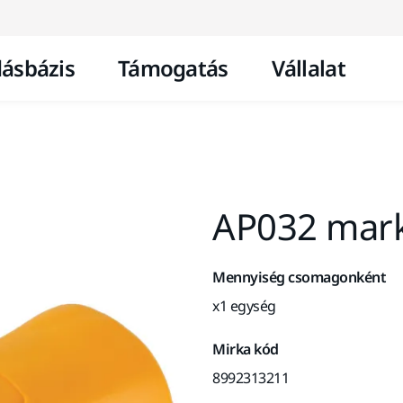
Ugrás a tartalomhoz
ásbázis
Támogatás
Vállalat
AP032 mark
Mennyiség csomagonként
x1 egység
Mirka kód
8992313211