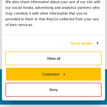
We also share information about your use of our site with
A rugalmas szövet hátlapnak köszönhetően kiválóan
our social media, advertising and analytics partners who
alkalmazkodik a kontúros munkadarabokhoz és a
may combine it with other information that you’ve
rádiuszokhoz, így optimális profilcsiszoláshoz, varratokhoz,
provided to them or that they’ve collected from your use
élekhez és egyéb olyan alkalmazásokhoz, ahol rugalmas,
of their services.
nagy élkopású csiszolóanyagra van szükség. A félig nyitott
bevonat, a gyors vágás, a hosszú élettartam és a nagy
leforgácsolás teszi a Hiolit JCA2A0-t valóban univerzális
csiszolóanyaggá. A Hiolit JCA2A0 különösen jól használható
Show details
puha és kemény fához, MDF-hez és lágy fémekhez, például
sárgarézhez és alumíniumhoz.
Allow all
Customize
Vegye fel velünk a kapcsolatot
Szeretne többet tudni?
Kérjük, vegye fel velünk a
Deny
kapcsolatot
és szakértő Támogató csapatunk
válaszol kérdéseire.