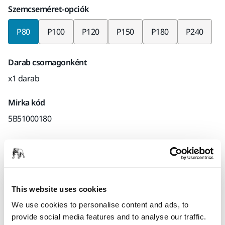
Szemcseméret-opciók
P80
P100
P120
P150
P180
P240
Darab csomagonként
x1 darab
Mirka kód
5B51000180
Termékinformációk
Műszaki részletek
Letöltések
This website uses cookies
We use cookies to personalise content and ads, to
provide social media features and to analyse our traffic.
A Hiolit JCA2A0 a fa- és fémcsiszolási alkalmazásokat célozza.