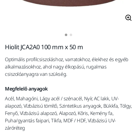
Hiolit JCA2A0 100 mm x 50 m
Optimális profilcsiszoláshoz, varratokhoz, élekhez és egyéb
alkalmazásokhoz, ahol nagy élkopású, rugalmas
csiszolóanyagra van szükség.
Megfelelő anyagok
Acél, Mahagóni, Lágy acél / szénacél, Nyír, AC lakk, UV-
alapozó, Vízbázisú tömítő, Szintetikus anyagok, Bükkfa, Tölgy,
Fenyő, Vízbázisú alapozó, Alapozó, Kőris, Kemény fa,
Puha/gyantás faipari, Tíkfa, MDF / HDF, Vízbázisú UV-
záróréteg