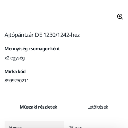
Ajtópántzár DE 1230/1242-hez
Mennyiség csomagonként
x2 egység
Mirka kód
8999230211
Műszaki részletek
Letöltések
Hossz
75 mm