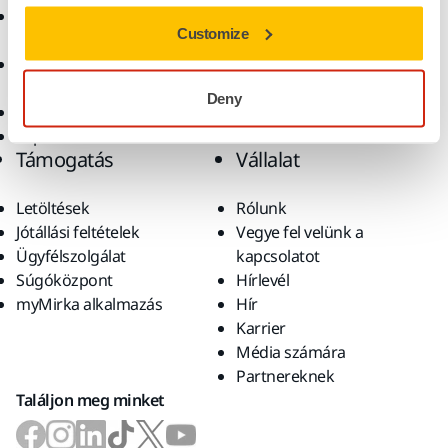
Csiszolóanyagok és
Megoldások
Customize
polírpaszták
Kiegészítők és
fogyóanyagok
Deny
Szuperkoptató anyagok
Top márkák
Támogatás
Vállalat
Letöltések
Rólunk
Jótállási feltételek
Vegye fel velünk a
Ügyfélszolgálat
kapcsolatot
Súgóközpont
Hírlevél
myMirka alkalmazás
Hír
Karrier
Média számára
Partnereknek
Találjon meg minket