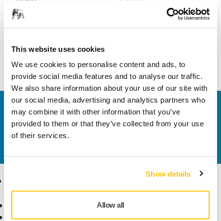
Szélesség
50 mm
This website uses cookies
We use cookies to personalise content and ads, to
provide social media features and to analyse our traffic.
We also share information about your use of our site with
our social media, advertising and analytics partners who
Vegye fel velünk a kapcsolatot
may combine it with other information that you’ve
Szeretne többet tudni?
Kérjük, vegye fel velünk a
provided to them or that they’ve collected from your use
kapcsolatot
és szakértő Támogató csapatunk
of their services.
válaszol kérdéseire.
Show details
Termékek
Tudásbázis
Elektromos szerszámok
Iparágak
Allow all
Pormentes csiszolás
Alkalmazások