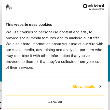
Szélesség
75 mm
This website uses cookies
We use cookies to personalise content and ads, to
provide social media features and to analyse our traffic.
We also share information about your use of our site with
our social media, advertising and analytics partners who
Vegye fel velünk a kapcsolatot
may combine it with other information that you’ve
Szeretne többet tudni?
Kérjük, vegye fel velünk a
provided to them or that they’ve collected from your use
kapcsolatot
és szakértő Támogató csapatunk
of their services.
válaszol kérdéseire.
Show details
Termékek
Tudásbázis
Elektromos szerszámok
Iparágak
Allow all
Pormentes csiszolás
Alkalmazások