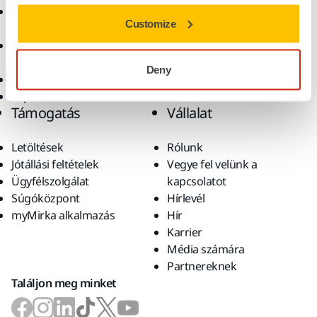
Csiszolóanyagok és
Megoldások
Customize
polírpaszták
Kiegészítők és
fogyóanyagok
Deny
Szuperkoptató anyagok
Top márkák
Támogatás
Vállalat
Letöltések
Rólunk
Jótállási feltételek
Vegye fel velünk a
Ügyfélszolgálat
kapcsolatot
Súgóközpont
Hírlevél
myMirka alkalmazás
Hír
Karrier
Média számára
Partnereknek
Találjon meg minket