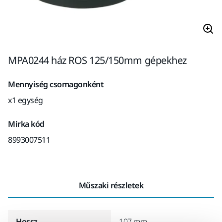
MPA0244 ház ROS 125/150mm gépekhez
Mennyiség csomagonként
x1 egység
Mirka kód
8993007511
Műszaki részletek
Hossz
107 mm