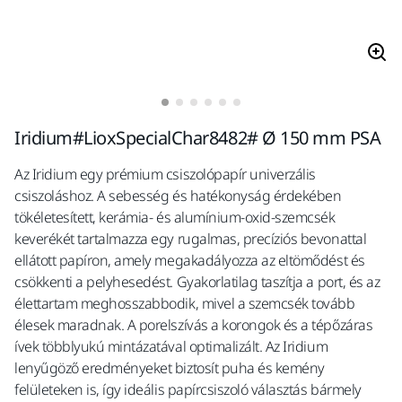
Iridium#LioxSpecialChar8482# Ø 150 mm PSA
Az Iridium egy prémium csiszolópapír univerzális
csiszoláshoz. A sebesség és hatékonyság érdekében
tökéletesített, kerámia- és alumínium-oxid-szemcsék
keverékét tartalmazza egy rugalmas, precíziós bevonattal
ellátott papíron, amely megakadályozza az eltömődést és
csökkenti a pelyhesedést. Gyakorlatilag taszítja a port, és az
élettartam meghosszabbodik, mivel a szemcsék tovább
élesek maradnak. A porelszívás a korongok és a tépőzáras
ívek többlyukú mintázatával optimalizált. Az Iridium
lenyűgöző eredményeket biztosít puha és kemény
felületeken is, így ideális papírcsiszoló választás bármely