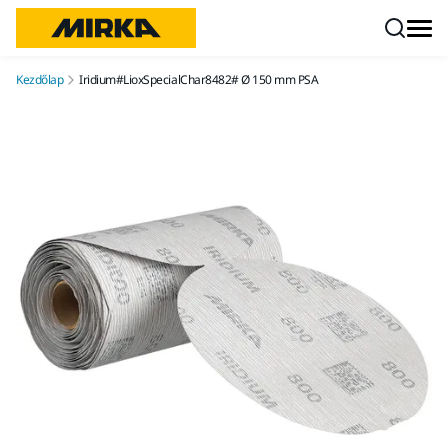
Ugrás a tartalomhoz
Kezdőlap
Iridium#LioxSpecialChar8482# Ø 150 mm PSA