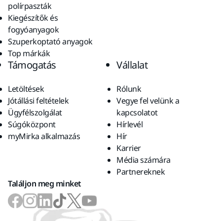
polírpaszták
Kiegészítők és
fogyóanyagok
Szuperkoptató anyagok
Top márkák
Támogatás
Vállalat
Letöltések
Rólunk
Jótállási feltételek
Vegye fel velünk a
Ügyfélszolgálat
kapcsolatot
Súgóközpont
Hírlevél
myMirka alkalmazás
Hír
Karrier
Média számára
Partnereknek
Találjon meg minket