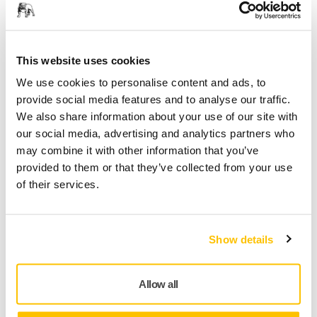
Mirka kód
2434209980
This website uses cookies
We use cookies to personalise content and ads, to
provide social media features and to analyse our traffic.
We also share information about your use of our site with
Termékinformációk
our social media, advertising and analytics partners who
may combine it with other information that you’ve
Műszaki részletek
Letöltések
provided to them or that they’ve collected from your use
of their services.
Az Iridium egy prémium csiszolópapír univerzális
csiszoláshoz. A sebesség és hatékonyság érdekében
tökéletesített, kerámia- és alumínium-oxid-szemcsék
Show details
keverékét tartalmazza egy rugalmas, precíziós bevonattal
ellátott papíron, amely megakadályozza az eltömődést és
csökkenti a pelyhesedést. Gyakorlatilag taszítja a port, és az
Allow all
élettartam meghosszabbodik, mivel a szemcsék tovább