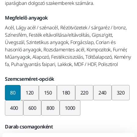
iparágban dolgozó szakemberek számára.
Megfelelő anyagok
Acél, Lágy acél / szénacél, Rézötvözetek / sárgaréz / bronz,
Színesfém, Festék eltávolítása/eltávolítás, Gipsz/gitt,
Üvegszál, Szintetikus anyagok, Forgácslap, Corian és
hasonló anyagok, Rozsdamentes acél, Kompozitok, Furnér,
Műanyagok, Alapozó, Festékcsiszolás, Töltőalapozó, Kemény
fa, Puha/gyantás faipari, Lakkok, MDF / HDF, Polisztirol
Szemcseméret-opciók
80
120
150
180
220
240
320
400
600
800
1000
Darab csomagonként
x100 darab