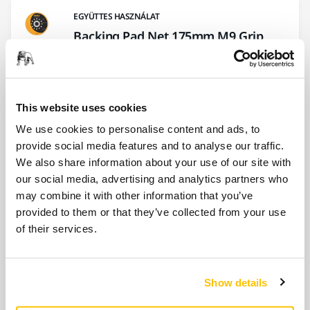
EGYÜTTES HASZNÁLAT
Backing Pad Net 175mm M9 Grip
37H Medium
Mirka® DEROS II 175mm / 7". Különösen
profilcsiszoláshoz és olyan alkalmazásokhoz,
ahol puha élre van…
This website uses cookies
We use cookies to personalise content and ads, to
provide social media features and to analyse our traffic.
EGYÜTTES HASZNÁLAT
We also share information about your use of our site with
Pad Saver 175mm 37H, 5/Pack
our social media, advertising and analytics partners who
Talpvédő 175 mm-es csiszolótalphoz. Úgy
may combine it with other information that you’ve
terveztük, hogy megvédje a csiszolótalpat és
provided to them or that they’ve collected from your use
meghosszabbítsa az élettartamát.
of their services.
EGYÜTTES HASZNÁLAT
Show details
Mirka® DEROS II 750 EU Ø 175 mm,