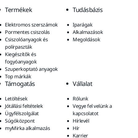
Termékek
Tudásbázis
Elektromos szerszámok
Iparágak
Pormentes csiszolás
Alkalmazások
Csiszolóanyagok és
Megoldások
polírpaszták
Kiegészítők és
fogyóanyagok
Szuperkoptató anyagok
Top márkák
Támogatás
Vállalat
Letöltések
Rólunk
Jótállási feltételek
Vegye fel velünk a
Ügyfélszolgálat
kapcsolatot
Súgóközpont
Hírlevél
myMirka alkalmazás
Hír
Karrier