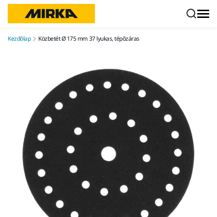
Ugrás a tartalomhoz
Kezdőlap
Közbetét Ø 175 mm 37 lyukas, tépőzáras