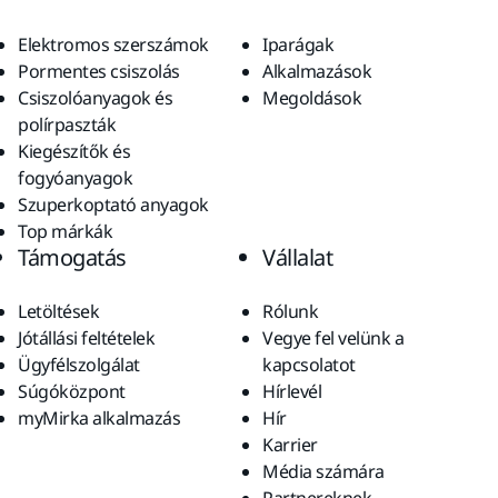
Elektromos szerszámok
Iparágak
Pormentes csiszolás
Alkalmazások
Csiszolóanyagok és
Megoldások
polírpaszták
Kiegészítők és
fogyóanyagok
Szuperkoptató anyagok
Top márkák
Támogatás
Vállalat
Letöltések
Rólunk
Jótállási feltételek
Vegye fel velünk a
Ügyfélszolgálat
kapcsolatot
Súgóközpont
Hírlevél
myMirka alkalmazás
Hír
Karrier
Média számára