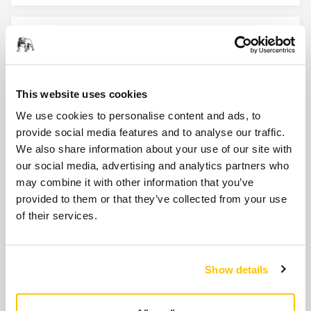
Fan 5,0mm/100g Pad for DEROS
125mm
MIE5511211
This website uses cookies
We use cookies to personalise content and ads, to
Housing for AIROS 550S, 650S
provide social media features and to analyse our traffic.
MIA6510912
We also share information about your use of our site with
our social media, advertising and analytics partners who
may combine it with other information that you’ve
Mutass többet
provided to them or that they’ve collected from your use
of their services.
Kapcsolódó termékek
Show details
KIEGÉSZÍTŐK