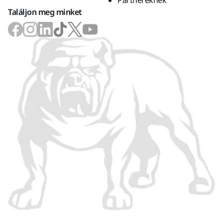
Partnereknek
Találjon meg minket