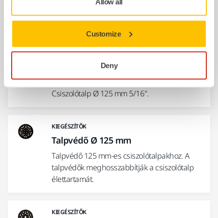
Allow all
Csiszolótalpháló Ø 125 mm 5/16"
Különösen alkalmas profilcsiszoláshoz, és
amikor puha élre van szükség.
Customize
KIEGÉSZÍTŐK
Deny
Csiszolótalp Ø 125 mm 5/16"
Csiszolótalp Ø 125 mm 5/16".
KIEGÉSZÍTŐK
Talpvédő Ø 125 mm
Talpvédő 125 mm-es csiszolótalpakhoz. A
talpvédők meghosszabbítják a csiszolótalp
élettartamát.
KIEGÉSZÍTŐK