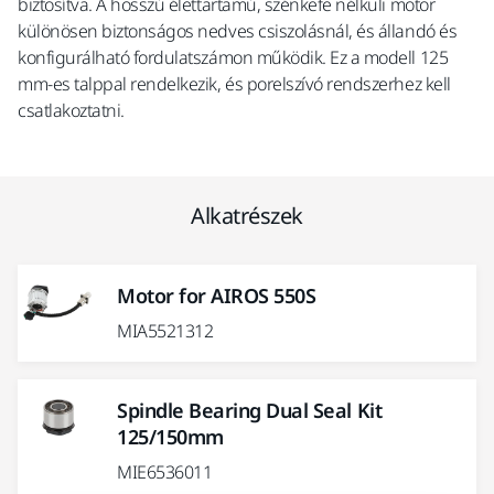
biztosítva. A hosszú élettartamú, szénkefe nélküli motor
különösen biztonságos nedves csiszolásnál, és állandó és
konfigurálható fordulatszámon működik. Ez a modell 125
mm-es talppal rendelkezik, és porelszívó rendszerhez kell
csatlakoztatni.
Alkatrészek
Motor for AIROS 550S
MIA5521312
Spindle Bearing Dual Seal Kit
125/150mm
MIE6536011