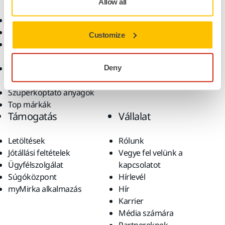
Allow all
Elektromos szerszámok
Iparágak
Pormentes csiszolás
Alkalmazások
Customize
Csiszolóanyagok és
Megoldások
polírpaszták
Kiegészítők és
Deny
fogyóanyagok
Szuperkoptató anyagok
Top márkák
Támogatás
Vállalat
Letöltések
Rólunk
Jótállási feltételek
Vegye fel velünk a
Ügyfélszolgálat
kapcsolatot
Súgóközpont
Hírlevél
myMirka alkalmazás
Hír
Karrier
Média számára