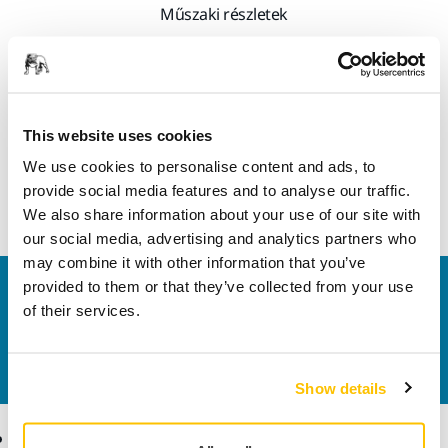
Műszaki részletek
Fröccsenés- és porálló tok: Egy robusztus tárolási megoldás,
amely könnyen becsomagolható és a következő
munkahelyre vihető. A tok védi a gépet és meghosszabbítja
This website uses cookies
az élettartamát. A csatlakoztatható tokrendszer
We use cookies to personalise content and ads, to
rendszerezetten és egy helyen tartja a gépeket és
provide social media features and to analyse our traffic.
berendezéseket. Magasság 158 mm.
We also share information about your use of our site with
our social media, advertising and analytics partners who
may combine it with other information that you’ve
provided to them or that they’ve collected from your use
Vegye fel velünk a kapcsolatot
of their services.
Szeretne többet tudni?
Kérjük, vegye fel velünk a
kapcsolatot
és szakértő Támogató csapatunk
válaszol kérdéseire.
Show details
Termékek
Tudásbázis