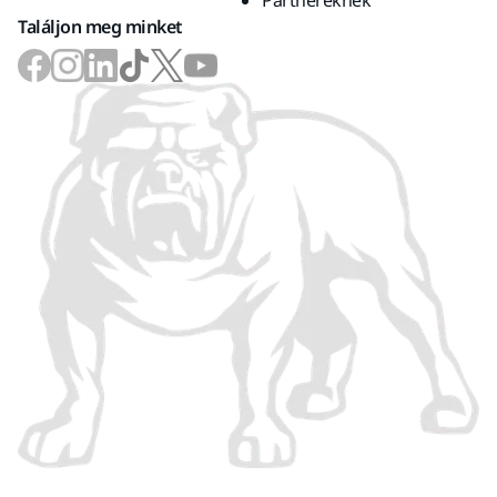
Partnereknek
Találjon meg minket