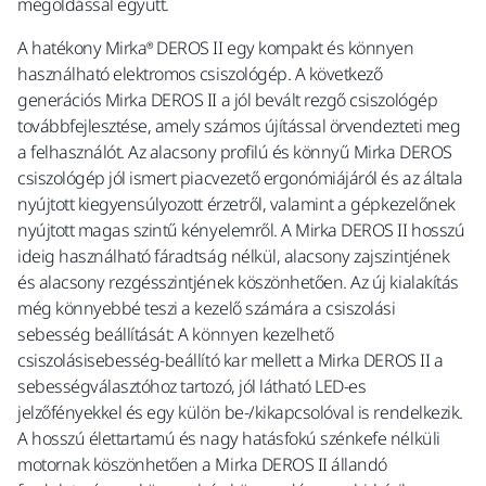
megoldással együtt.
A hatékony Mirka® DEROS II egy kompakt és könnyen
használható elektromos csiszológép. A következő
generációs Mirka DEROS II a jól bevált rezgő csiszológép
továbbfejlesztése, amely számos újítással örvendezteti meg
a felhasználót. Az alacsony profilú és könnyű Mirka DEROS
csiszológép jól ismert piacvezető ergonómiájáról és az általa
nyújtott kiegyensúlyozott érzetről, valamint a gépkezelőnek
nyújtott magas szintű kényelemről. A Mirka DEROS II hosszú
ideig használható fáradtság nélkül, alacsony zajszintjének
és alacsony rezgésszintjének köszönhetően. Az új kialakítás
még könnyebbé teszi a kezelő számára a csiszolási
sebesség beállítását: A könnyen kezelhető
csiszolásisebesség-beállító kar mellett a Mirka DEROS II a
sebességválasztóhoz tartozó, jól látható LED-es
jelzőfényekkel és egy külön be-/kikapcsolóval is rendelkezik.
A hosszú élettartamú és nagy hatásfokú szénkefe nélküli
motornak köszönhetően a Mirka DEROS II állandó