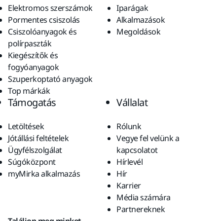
Elektromos szerszámok
Iparágak
Pormentes csiszolás
Alkalmazások
Csiszolóanyagok és
Megoldások
polírpaszták
Kiegészítők és
fogyóanyagok
Szuperkoptató anyagok
Top márkák
Támogatás
Vállalat
Letöltések
Rólunk
Jótállási feltételek
Vegye fel velünk a
Ügyfélszolgálat
kapcsolatot
Súgóközpont
Hírlevél
myMirka alkalmazás
Hír
Karrier
Média számára
Partnereknek