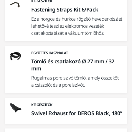
KIEGÉSZÍTŐK
Fastening Straps Kit 6/Pack
Ez a horgos és hurkos rögzítő hevederkészlet
lehetővé teszi az elektromos vezeték
csatlakoztatását a vákuumtömlőhöz.
EGYÜTTES HASZNÁLAT
Tömlő és csatlakozó Ø 27 mm / 32
mm
Rugalmas porelszívó tömlő, amely összeköti
a csiszolót és a porelszívót.
KIEGÉSZÍTŐK
Swivel Exhaust for DEROS Black, 180º