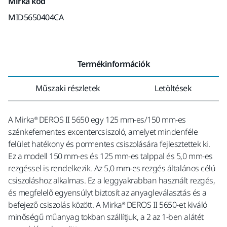
Mirka kód
MID5650404CA
Termékinformációk
Műszaki részletek
Letöltések
A Mirka® DEROS II 5650 egy 125 mm-es/150 mm-es
szénkefementes excentercsiszoló, amelyet mindenféle
felület hatékony és pormentes csiszolására fejlesztettek ki.
Ez a modell 150 mm-es és 125 mm-es talppal és 5,0 mm-es
rezgéssel is rendelkezik. Az 5,0 mm-es rezgés általános célú
csiszoláshoz alkalmas. Ez a leggyakrabban használt rezgés,
és megfelelő egyensúlyt biztosít az anyagleválasztás és a
befejező csiszolás között. A Mirka® DEROS II 5650-et kiváló
minőségű műanyag tokban szállítjuk, a 2 az 1-ben alátét