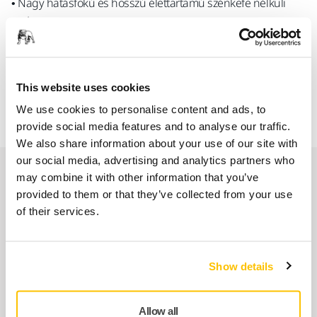
• Nagy hatásfokú és hosszú élettartamú szénkefe nélküli
motor.
• Könnyedén megbirkózik az igényes munkákkal és a nehéz
alkalmazásokkal is.
This website uses cookies
• Bluetooth kapcsolat és rezgésfigyelés.
We use cookies to personalise content and ads, to
provide social media features and to analyse our traffic.
We also share information about your use of our site with
our social media, advertising and analytics partners who
Alkatrészek
may combine it with other information that you’ve
provided to them or that they’ve collected from your use
of their services.
Ground Wire for DEROS & DEOS
MIE65111B1
Show details
Backing Pad MF 150mm 5/16"
Allow all