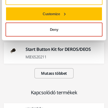
8292607011
Customize
Swivel Exhaust Kit for DEROS
125/150/175mm
Deny
MIE6521011
Start Button Kit for DEROS/DEOS
MIE6520211
Mutass többet
Kapcsolódó termékek