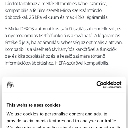
Tárolót tartalmaz a mellékelt tömlő és kábel számára,
kompatibilis a felülre szerelt Mirka szerszámtároló
dobozokkal. 25 kPa vákuum és max 42l/s légáramlás.
A Mirka DEXOS automatikus szűrőtisztítással rendelkezik, és
a nyomógombos tisztítófunkció is aktiválható. A légáramlás
érzékelő jelzi, ha az áramlási sebesség az optimális alatt van.
Kompatibilis a viselhető távirányítós karkötővel a funkciók
be- és kikapcsolásához és a kezelő számára történő
információtovábbításhoz. HEPA-szűrővel kompatibilis.
Alkatrészek
This website uses cookies
We use cookies to personalise content and ads, to
Cover kit Power Cable for DEXOS
provide social media features and to analyse our traffic.
MIX1212031
We also share information about your use of our site with