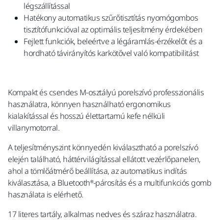
légszállítással
Hatékony automatikus szűrőtisztítás nyomógombos
tisztítófunkcióval az optimális teljesítmény érdekében
Fejlett funkciók, beleértve a légáramlás-érzékelőt és a
hordható távirányítós karkötővel való kompatibilitást
Kompakt és csendes M-osztályú porelszívó professzionális
használatra, könnyen használható ergonomikus
kialakítással és hosszú élettartamú kefe nélküli
villanymotorral.
A teljesítményszint könnyedén kiválasztható a porelszívó
elején található, háttérvilágítással ellátott vezérlőpanelen,
ahol a tömlőátmérő beállítása, az automatikus indítás
kiválasztása, a Bluetooth®-párosítás és a multifunkciós gomb
használata is elérhető.
17 literes tartály, alkalmas nedves és száraz használatra.