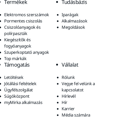
Termékek
Tudásbázis
Elektromos szerszámok
Iparágak
Pormentes csiszolás
Alkalmazások
Csiszolóanyagok és
Megoldások
polírpaszták
Kiegészítők és
fogyóanyagok
Szuperkoptató anyagok
Top márkák
Támogatás
Vállalat
Letöltések
Rólunk
Jótállási feltételek
Vegye fel velünk a
Ügyfélszolgálat
kapcsolatot
Súgóközpont
Hírlevél
myMirka alkalmazás
Hír
Karrier
Média számára