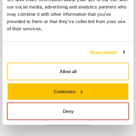
our social media, advertising and analytics partners who
may combine it with other information that you’ve
Power Cord (EU) 230V 7,5m+ Strain
provided to them or that they’ve collected from your use
Relief for DEXOS
of their services.
MIX9013041
Show details
Support Bracket kit for DEXOS
MIX1222191
Allow all
Strain Relief Clamp kit for DEXOS
Customize
MIX1213021
Deny
Mutass többet