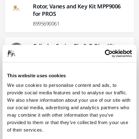
Rotor, Vanes and Key Kit MPP9006
for PROS
8995690061
Cylinder, Spring Pin & O-Ring Kit
MPP9013 for PROS
8995690131
This website uses cookies
Pad Wrench 24mm for
We use cookies to personalise content and ads, to
125/150/175mm
provide social media features and to analyse our traffic.
We also share information about your use of our site with
8995604121
our social media, advertising and analytics partners who
may combine it with other information that you’ve
provided to them or that they’ve collected from your use
Mutass többet
of their services.