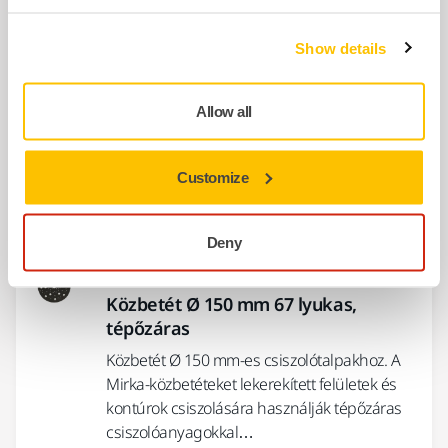
Kapcsolódó termékek
Show details
EGYÜTTES HASZNÁLAT
Allow all
Tömlő és csatlakozó Ø 27 mm / 32
mm
Customize
Rugalmas porelszívó tömlő, amely összeköti
a csiszolót és a porelszívót.
Deny
EGYÜTTES HASZNÁLAT
Közbetét Ø 150 mm 67 lyukas,
tépőzáras
Közbetét Ø 150 mm-es csiszolótalpakhoz. A
Mirka-közbetéteket lekerekített felületek és
kontúrok csiszolására használják tépőzáras
csiszolóanyagokkal…