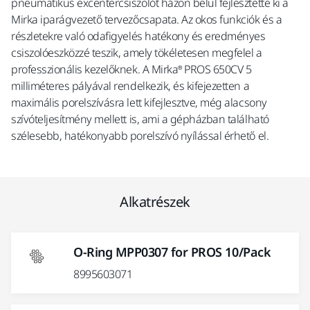
pneumatikus excentercsiszolót házon belül fejlesztette ki a
Mirka iparágvezető tervezőcsapata. Az okos funkciók és a
részletekre való odafigyelés hatékony és eredményes
csiszolóeszközzé teszik, amely tökéletesen megfelel a
professzionális kezelőknek. A Mirka® PROS 650CV 5
milliméteres pályával rendelkezik, és kifejezetten a
maximális porelszívásra lett kifejlesztve, még alacsony
szívóteljesítmény mellett is, ami a gépházban található
szélesebb, hatékonyabb porelszívó nyílással érhető el.
Alkatrészek
O-Ring MPP0307 for PROS 10/Pack
8995603071