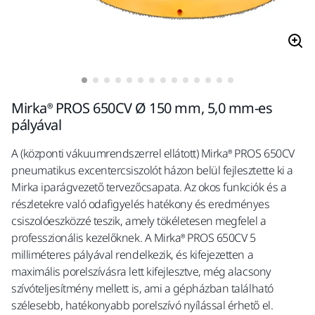
Mirka® PROS 650CV Ø 150 mm, 5,0 mm-es
pályával
A (központi vákuumrendszerrel ellátott) Mirka® PROS 650CV
pneumatikus excentercsiszolót házon belül fejlesztette ki a
Mirka iparágvezető tervezőcsapata. Az okos funkciók és a
részletekre való odafigyelés hatékony és eredményes
csiszolóeszközzé teszik, amely tökéletesen megfelel a
professzionális kezelőknek. A Mirka® PROS 650CV 5
milliméteres pályával rendelkezik, és kifejezetten a
maximális porelszívásra lett kifejlesztve, még alacsony
szívóteljesítmény mellett is, ami a gépházban található
szélesebb, hatékonyabb porelszívó nyílással érhető el.