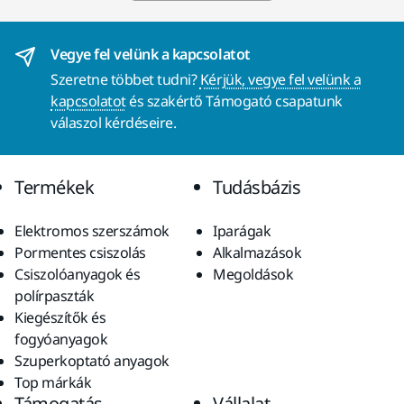
Vegye fel velünk a kapcsolatot
Szeretne többet tudni?
Kérjük, vegye fel velünk a
kapcsolatot
és szakértő Támogató csapatunk
válaszol kérdéseire.
Termékek
Tudásbázis
Elektromos szerszámok
Iparágak
Pormentes csiszolás
Alkalmazások
Csiszolóanyagok és
Megoldások
polírpaszták
Kiegészítők és
fogyóanyagok
Szuperkoptató anyagok
Top márkák
Támogatás
Vállalat