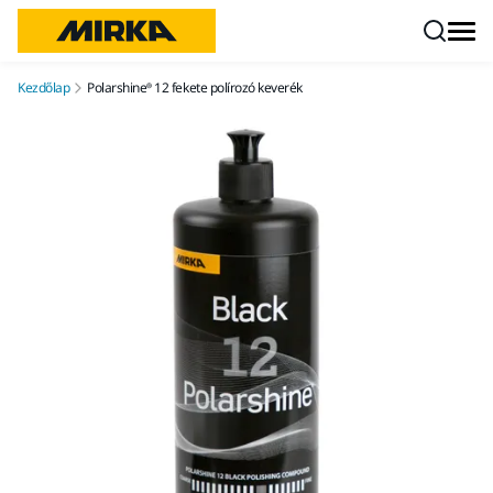
Ugrás a tartalomhoz
Kezdőlap
Polarshine® 12 fekete polírozó keverék