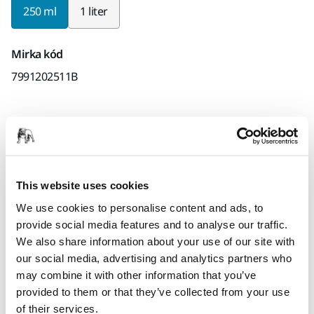
250 ml
1 liter
Mirka kód
7991202511B
Termékinformációk
Műszaki részletek
Letöltések
This website uses cookies
We use cookies to personalise content and ads, to
A Polarshine® 12 Black vízbázisú, szilikonmentes polírpaszta,
provide social media features and to analyse our traffic.
amely gyorsan és tartósan eltávolítja a P2000-es vagy annál
We also share information about your use of our site with
finomabb csiszolás nyomait ipari festékekről, és
our social media, advertising and analytics partners who
hologrammentes, mély fényű felületet hagy maga után.
may combine it with other information that you’ve
Kifejezetten sötét felületekhez és kompozit anyagokhoz
provided to them or that they’ve collected from your use
fejlesztettük. Ideális zselés bevonatokhoz, magasfényű
of their services.