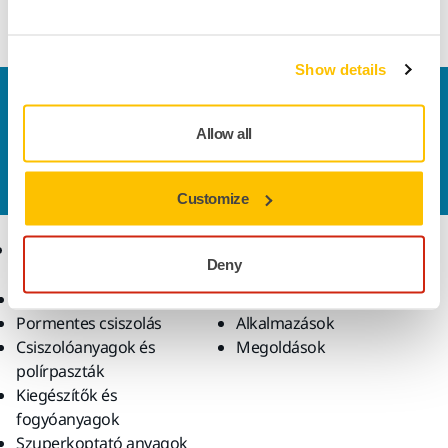
lakkrétegekhez és látható karbon felületekhez.
Show details
Vegye fel velünk a kapcsolatot
Szeretne többet tudni?
Kérjük, vegye fel velünk a
Allow all
kapcsolatot
és szakértő Támogató csapatunk
válaszol kérdéseire.
Customize
Termékek
Tudásbázis
Deny
Elektromos szerszámok
Iparágak
Pormentes csiszolás
Alkalmazások
Csiszolóanyagok és
Megoldások
polírpaszták
Kiegészítők és
fogyóanyagok
Szuperkoptató anyagok