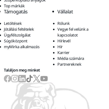
Szuperkoptató anyagok
Top márkák
Támogatás
Vállalat
Letöltések
Rólunk
Jótállási feltételek
Vegye fel velünk a
Ügyfélszolgálat
kapcsolatot
Súgóközpont
Hírlevél
myMirka alkalmazás
Hír
Karrier
Média számára
Partnereknek
Találjon meg minket