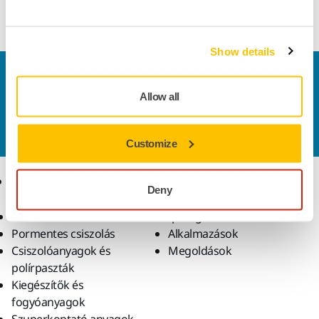
csiszolótalp élettartamát.
Show details
Vegye fel velünk a kapcsolatot
Szeretne többet tudni?
Kérjük, vegye fel velünk a
Allow all
kapcsolatot
és szakértő Támogató csapatunk
válaszol kérdéseire.
Customize
Termékek
Tudásbázis
Deny
Elektromos szerszámok
Iparágak
Pormentes csiszolás
Alkalmazások
Csiszolóanyagok és
Megoldások
polírpaszták
Kiegészítők és
fogyóanyagok