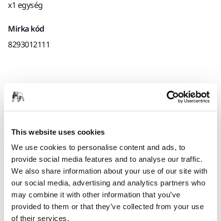
x1 egység
Mirka kód
8293012111
Termékinformációk
Műszaki részletek
This website uses cookies
Talpvédő 90x90x90mm-es háromszög alakú
We use cookies to personalise content and ads, to
csiszolótalpakhoz. A Mirka csiszolótalpakat úgy terveztük,
provide social media features and to analyse our traffic.
hogy megvédjék a csiszolótalpat a kopástól, a hálós
We also share information about your use of our site with
termékekkel való különösen intenzív, folyamatos
our social media, advertising and analytics partners who
csiszolásnál. A költséghatékony talpvédőket, melyeket a
may combine it with other information that you’ve
csiszolótalp és a csiszolóháromszög közé kell helyezni,
provided to them or that they’ve collected from your use
rendszeresen cserélni kell. A talpvédők meghosszabbítják a
of their services.