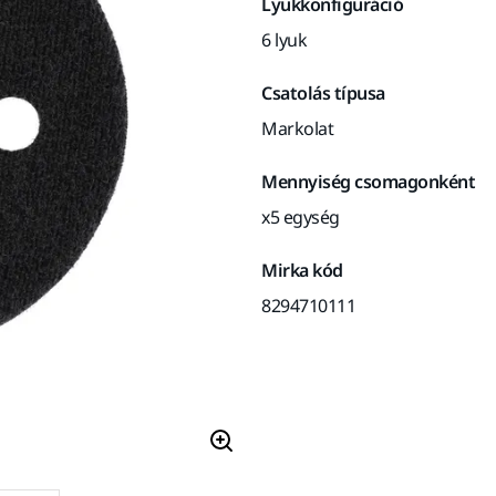
Lyukkonfiguráció
6 lyuk
Csatolás típusa
Markolat
Mennyiség csomagonként
x5 egység
Mirka kód
8294710111