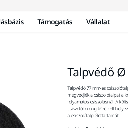
Ugrás a tartalomhoz
ásbázis
Támogatás
Vállalat
Talpvédő 
Talpvédő 77 mm-es csiszolótalp
megvédjék a csiszolótalpat a k
folyamatos csiszolásnál. A köl
csiszolókorong közé kell helye
a csiszolótalp élettartamát.