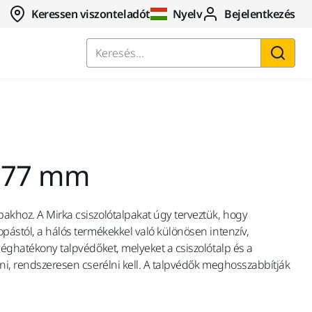
Keressen viszonteladót
Nyelv
Bejelentkezés
Keresés...
Ø 77 mm
akhoz. A Mirka csiszolótalpakat úgy terveztük, hogy
opástól, a hálós termékekkel való különösen intenzív,
tséghatékony talpvédőket, melyeket a csiszolótalp és a
zni, rendszeresen cserélni kell. A talpvédők meghosszabbítják