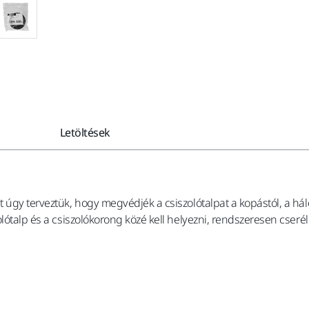
Letöltések
 úgy terveztük, hogy megvédjék a csiszolótalpat a kopástól, a há
lótalp és a csiszolókorong közé kell helyezni, rendszeresen cserél