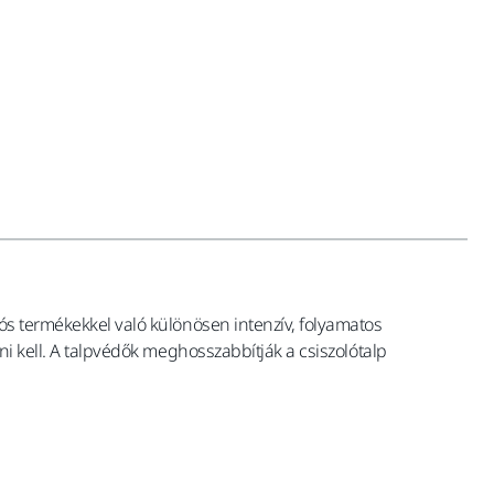
lós termékekkel való különösen intenzív, folyamatos
ni kell. A talpvédők meghosszabbítják a csiszolótalp