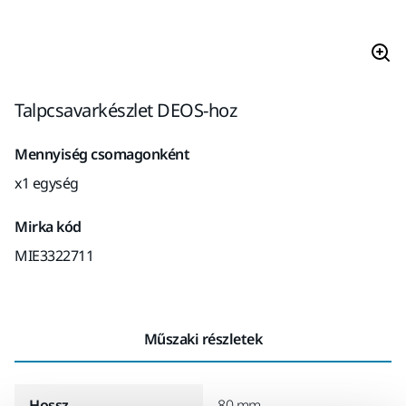
Talpcsavarkészlet DEOS-hoz
Mennyiség csomagonként
x1 egység
Mirka kód
MIE3322711
Műszaki részletek
Hossz
80 mm