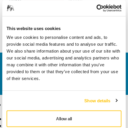
Szélesség
60 mm
This website uses cookies
We use cookies to personalise content and ads, to
provide social media features and to analyse our traffic.
We also share information about your use of our site with
our social media, advertising and analytics partners who
Vegye fel velünk a kapcsolatot
may combine it with other information that you’ve
Szeretne többet tudni?
Kérjük, vegye fel velünk a
provided to them or that they’ve collected from your use
kapcsolatot
és szakértő Támogató csapatunk
of their services.
válaszol kérdéseire.
Show details
Termékek
Tudásbázis
Elektromos szerszámok
Iparágak
Allow all
Pormentes csiszolás
Alkalmazások