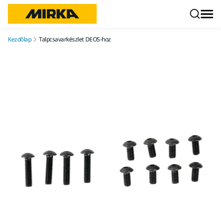
Ugrás a tartalomhoz
Kezdőlap
Talpcsavarkészlet DEOS-hoz