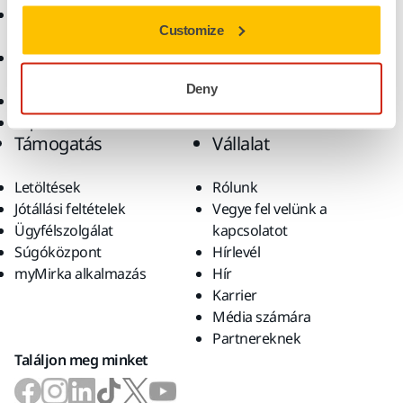
Csiszolóanyagok és
Megoldások
Customize
polírpaszták
Kiegészítők és
fogyóanyagok
Deny
Szuperkoptató anyagok
Top márkák
Támogatás
Vállalat
Letöltések
Rólunk
Jótállási feltételek
Vegye fel velünk a
Ügyfélszolgálat
kapcsolatot
Súgóközpont
Hírlevél
myMirka alkalmazás
Hír
Karrier
Média számára
Partnereknek
Találjon meg minket