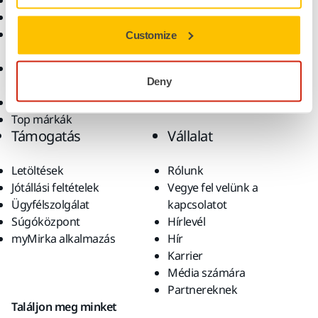
Elektromos szerszámok
Iparágak
Pormentes csiszolás
Alkalmazások
Csiszolóanyagok és
Megoldások
Customize
polírpaszták
Kiegészítők és
Deny
fogyóanyagok
Szuperkoptató anyagok
Top márkák
Támogatás
Vállalat
Letöltések
Rólunk
Jótállási feltételek
Vegye fel velünk a
Ügyfélszolgálat
kapcsolatot
Súgóközpont
Hírlevél
myMirka alkalmazás
Hír
Karrier
Média számára
Partnereknek
Találjon meg minket