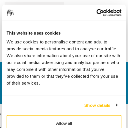
Hossz
40 mm
Szélesség
15 mm
This website uses cookies
We use cookies to personalise content and ads, to
provide social media features and to analyse our traffic.
We also share information about your use of our site with
our social media, advertising and analytics partners who
may combine it with other information that you’ve
Vegye fel velünk a kapcsolatot
provided to them or that they’ve collected from your use
Szeretne többet tudni?
Kérjük, vegye fel velünk a
of their services.
kapcsolatot
és szakértő Támogató csapatunk
válaszol kérdéseire.
Show details
Termékek
Tudásbázis
Allow all