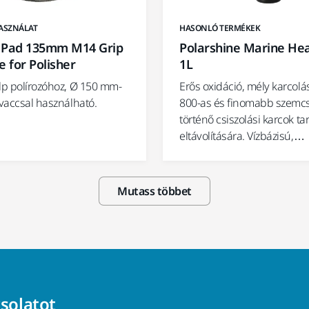
ASZNÁLAT
HASONLÓ TERMÉKEK
 Pad 135mm M14 Grip
Polarshine Marine Hea
e for Polisher
1L
alp polírozóhoz, Ø 150 mm-
Erős oxidáció, mély karcolá
ivaccsal használható.
800-as és finomabb szemc
történő csiszolási karcok ta
eltávolítására. Vízbázisú,…
Mutass többet
csolatot