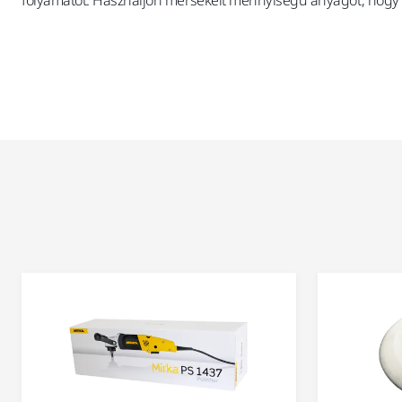
folyamatot. Használjon mérsékelt mennyiségű anyagot, hogy el