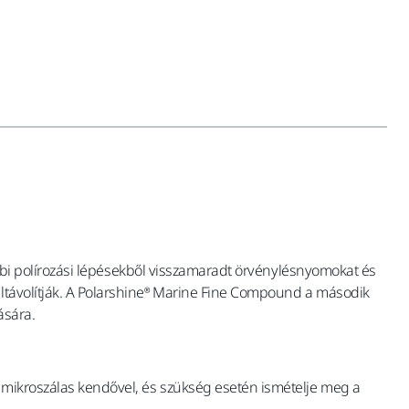
rábbi polírozási lépésekből visszamaradt örvénylésnyomokat és
eltávolítják. A Polarshine® Marine Fine Compound a második
ására.
t mikroszálas kendővel, és szükség esetén ismételje meg a