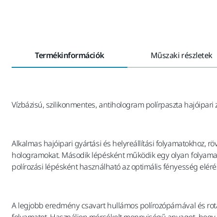
Termékinformációk
Műszaki részletek
Vízbázisú, szilikonmentes, antihologram polírpaszta hajóipari
Alkalmas hajóipari gyártási és helyreállítási folyamatokhoz, r
hologramokat. Második lépésként működik egy olyan folyamatba
polírozási lépésként használható az optimális fényesség eléré
A legjobb eredmény csavart hullámos polírozópárnával és rotá