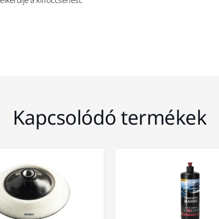
kerülje a kifröccsenést.
Kapcsolódó termékek