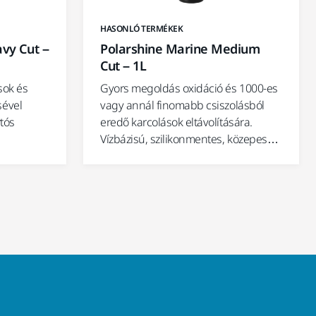
HASONLÓ TERMÉKEK
vy Cut –
Polarshine Marine Medium
Cut – 1L
sok és
Gyors megoldás oxidáció és 1000-es
sével
vagy annál finomabb csiszolásból
rtós
eredő karcolások eltávolítására.
Vízbázisú, szilikonmentes, közepes…