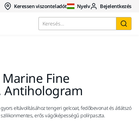
Keressen viszonteladót
Nyelv
Bejelentkezés
Keresés...
 Marine Fine
 Antihologram
ors eltávolításához tengeri gelcoat, fedőbevonat és átlátszó
ú, szilikonmentes, erős vágóképességű polírpaszta.