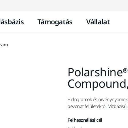
Ugrás a tartalomhoz
ásbázis
Támogatás
Vállalat
gram
Polarshine®
Compound,
Hologramok és örvénynyomok gy
bevonat felületekről. Vízbázis
Felhasználási cél