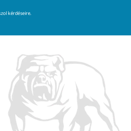
zol kérdéseire.