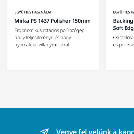
EGYÜTTES H
EGYÜTTES HASZNÁLAT
Backing
Mirka PS 1437 Polisher 150mm
Soft Edg
Ergonomikus rotációs polírozógép
Csiszolót
nagy teljesítményű és nagy
es polírsz
nyomatékú villanymotorral.
Vegye fel velünk a kap