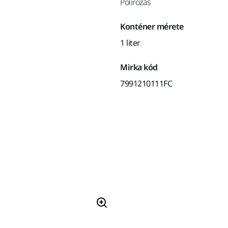
Polírozás
Konténer mérete
1 liter
Mirka kód
7991210111FC