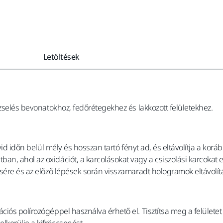
Letöltések
 zselés bevonatokhoz, fedőrétegekhez és lakkozott felületekhez.
övid időn belül mély és hosszan tartó fényt ad, és eltávolítja a ko
n, ahol az oxidációt, a karcolásokat vagy a csiszolási karcokat 
sére és az előző lépések során visszamaradt hologramok eltávolít
ciós polírozógéppel használva érhető el. Tisztítsa meg a felülete