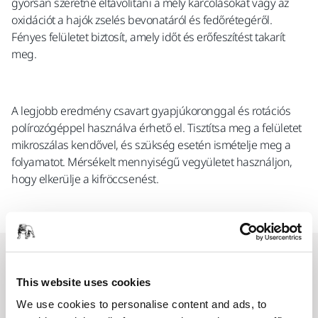
gyorsan szeretné eltávolítani a mély karcolásokat vagy az
oxidációt a hajók zselés bevonatáról és fedőrétegéről.
Fényes felületet biztosít, amely időt és erőfeszítést takarít
meg.
A legjobb eredmény csavart gyapjúkoronggal és rotációs
polírozógéppel használva érhető el. Tisztítsa meg a felületet
mikroszálas kendővel, és szükség esetén ismételje meg a
folyamatot. Mérsékelt mennyiségű vegyületet használjon,
hogy elkerülje a kifröccsenést.
Kapcsolódó termékek
This website uses cookies
We use cookies to personalise content and ads, to
EGYÜTTES HASZNÁLAT