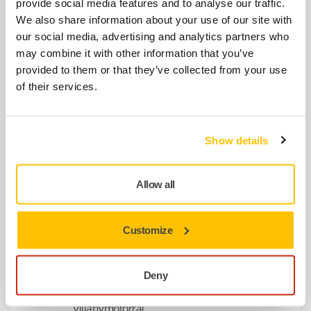
provide social media features and to analyse our traffic.
Backing Pad 135mm M14 Grip Soft
We also share information about your use of our site with
Edge for Polisher
our social media, advertising and analytics partners who
Csiszolótalp polírozóhoz, Ø 150 mm-es
may combine it with other information that you’ve
polírszivaccsal használható.
provided to them or that they’ve collected from your use
of their services.
HASONLÓ TERMÉKEK
Polarshine Marine Heavy Cut – 1L
Show details
Erős oxidáció, mély karcolások és 800-as és
finomabb szemcsével történő csiszolási
Allow all
karcok tartós eltávolítására. Vízbázisú,…
Customize
EGYÜTTES HASZNÁLAT
Mirka PS 1437 Polisher 150mm
Ergonomikus rotációs polírozógép nagy
Deny
teljesítményű és nagy nyomatékú
villanymotorral.