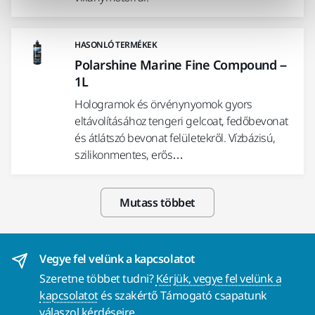
HASONLÓ TERMÉKEK
Polarshine Marine Fine Compound –
1L
Hologramok és örvénynyomok gyors
eltávolításához tengeri gelcoat, fedőbevonat
és átlátszó bevonat felületekről. Vízbázisú,
szilikonmentes, erős…
Mutass többet
Vegye fel velünk a kapcsolatot
Szeretne többet tudni?
Kérjük, vegye fel velünk a
kapcsolatot
és szakértő Támogató csapatunk
válaszol kérdéseire.