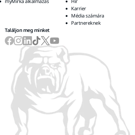
myMirka alkalmazás
Hír
Karrier
Média számára
Partnereknek
Találjon meg minket