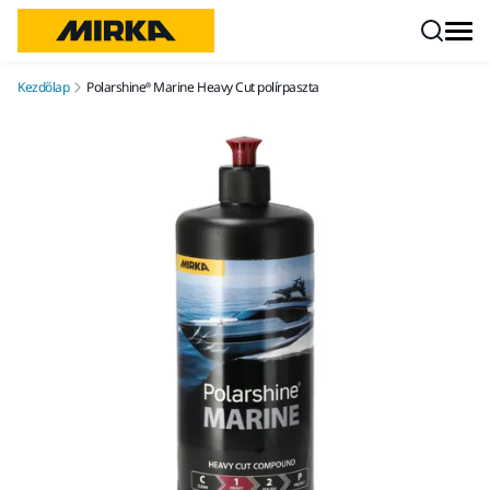
Ugrás a tartalomhoz
Kezdőlap
Polarshine® Marine Heavy Cut polírpaszta