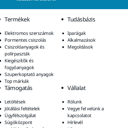
Termékek
Tudásbázis
Elektromos szerszámok
Iparágak
Pormentes csiszolás
Alkalmazások
Csiszolóanyagok és
Megoldások
polírpaszták
Kiegészítők és
fogyóanyagok
Szuperkoptató anyagok
Top márkák
Támogatás
Vállalat
Letöltések
Rólunk
Jótállási feltételek
Vegye fel velünk a
Ügyfélszolgálat
kapcsolatot
Súgóközpont
Hírlevél