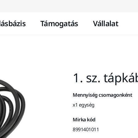
Ugrás a tartalomhoz
ásbázis
Támogatás
Vállalat
1. sz. tápk
Mennyiség csomagonként
x1 egység
Mirka kód
8991401011