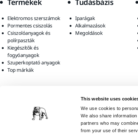
Termékek
Tudásbázis
Elektromos szerszámok
Iparágak
Pormentes csiszolás
Alkalmazások
Csiszolóanyagok és
Megoldások
polírpaszták
Kiegészítők és
fogyóanyagok
Szuperkoptató anyagok
Top márkák
Találjon meg minket
This website uses cookie
We use cookies to personal
We also share information 
partners who may combine i
from your use of their serv
Mirka Ltd, 2026