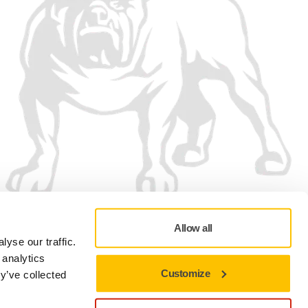
Allow all
yse our traffic.
 analytics
Customize
y’ve collected
Adatvédelmi szabályzat
Felhasználási feltételek
Cookie-beállítások