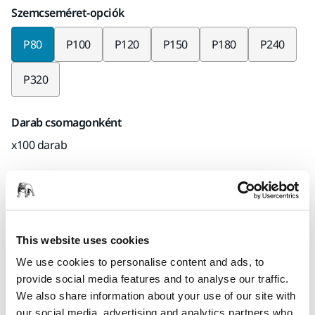
Szemcseméret-opciók
P80
P100
P120
P150
P180
P240
P320
Darab csomagonként
x100 darab
Mirka kód
3668809980
This website uses cookies
We use cookies to personalise content and ads, to
Termékinformációk
provide social media features and to analyse our traffic.
We also share information about your use of our site with
Műszaki részletek
Letöltések
our social media, advertising and analytics partners who