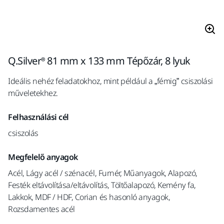
Q.Silver® 81 mm x 133 mm Tépőzár, 8 lyuk
Ideális nehéz feladatokhoz, mint például a „fémig” csiszolási
műveletekhez.
Felhasználási cél
csiszolás
Megfelelő anyagok
Acél, Lágy acél / szénacél, Furnér, Műanyagok, Alapozó,
Festék eltávolítása/eltávolítás, Töltőalapozó, Kemény fa,
Lakkok, MDF / HDF, Corian és hasonló anyagok,
Rozsdamentes acél