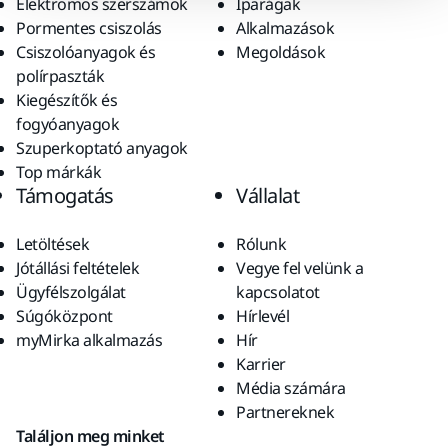
Elektromos szerszámok
Iparágak
Pormentes csiszolás
Alkalmazások
Csiszolóanyagok és
Megoldások
polírpaszták
Kiegészítők és
fogyóanyagok
Szuperkoptató anyagok
Top márkák
Támogatás
Vállalat
Letöltések
Rólunk
Jótállási feltételek
Vegye fel velünk a
Ügyfélszolgálat
kapcsolatot
Súgóközpont
Hírlevél
myMirka alkalmazás
Hír
Karrier
Média számára
Partnereknek
Találjon meg minket