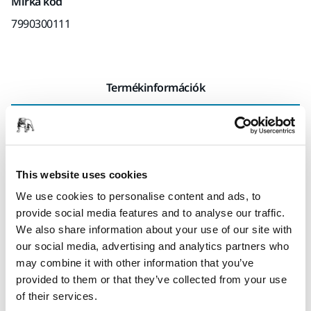
Mirka kód
7990300111
Termékinformációk
Műszaki részletek
Letöltések
Közepesen durva csiszolópaszta a karcok tartós
This website uses cookies
eltávolításához vegyileg edzett üvegről. Vízbázisú és
szilikonmentes. A Remint#LioxSpecialChar8482#
We use cookies to personalise content and ads, to
egyedülálló megoldás, amely lehetővé teszi a karcok tartós
provide social media features and to analyse our traffic.
eltávolítását a kémiailag erősített üvegről (azaz az
We also share information about your use of our site with
elektronikai eszközök, például mobiltelefonok, táblagépek,
our social media, advertising and analytics partners who
okosórák stb. kijelzőiben használt üvegekről). A
may combine it with other information that you’ve
Remint#LioxSpecialChar8482# csiszolópaszták skálája 10-től
provided to them or that they’ve collected from your use
(legdurvább) 50-ig (legfinomabb).
of their services.