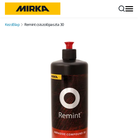
Ugrás a tartalomhoz
Kezdőlap
Remint csiszolópaszta 30