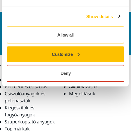
Show details
Vegye fel velünk a kapcsolatot
Szeretne többet tudni?
Kérjük, vegye fel velünk a
Allow all
kapcsolatot
és szakértő Támogató csapatunk
válaszol kérdéseire.
Customize
Termékek
Tudásbázis
Deny
Elektromos szerszámok
Iparágak
Pormentes csiszolás
Alkalmazások
Csiszolóanyagok és
Megoldások
polírpaszták
Kiegészítők és
fogyóanyagok
Szuperkoptató anyagok
Top márkák