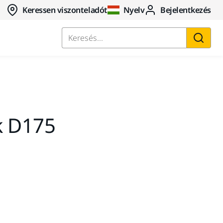
Keressen viszonteladót
Nyelv
Bejelentkezés
Keresés...
k D175