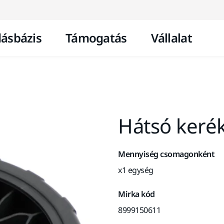
Ugrás a tartalomhoz
ásbázis
Támogatás
Vállalat
Hátsó keré
Mennyiség csomagonként
x1 egység
Mirka kód
8999150611